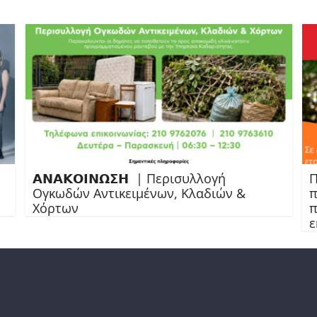
𝝖𝝢𝝖𝝟𝝤𝝞𝝢𝝮𝝨𝝜 | Περισυλλογή
Π
Ογκωδών Αντικειμένων, Κλαδιών &
π
Χόρτων
π
ε