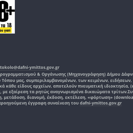
tokolo@dafni-ymittos.gov.gr
Προγραμματισμού & Οργάνωσης (Μηχανογράφηση)
Δήμου Δάφν
ύ Τόπου μας, συμπεριλαμβανομένων, των κειμένων, ειδήσεων
 κάθε είδους αρχείων, αποτελούν πνευματική ιδιοκτησία, (co
ς, με εξαίρεση τα ρητώς αναγνωρισμένα δικαιώματα τρίτων.
Συ
, μετάδοση, διανομή, έκδοση, εκτέλεση, «φόρτωση» (downlo
 προηγούμενη έγγραφη συναίνεση του
dafni-ymittos.gov.gr