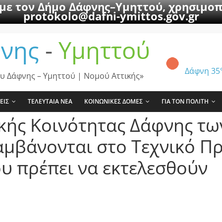
 με τον Δήμο Δάφνης–Υμηττού, χρησιμοπ
protokolo@dafni-ymittos.gov.gr
νης
-
Υμηττού
Δάφνη
35
υ Δάφνης – Υμηττού | Νομού Αττικής»
ΕΙΣ
ΤΕΛΕΥΤΑΙΑ ΝΕΑ
ΚΟΙΝΩΝΙΚΕΣ ΔΟΜΕΣ
ΓΙΑ ΤΟΝ ΠΟΛΙΤΗ
ικής Κοινότητας Δάφνης τ
λαμβάνονται στο Τεχνικό 
ου πρέπει να εκτελεσθούν