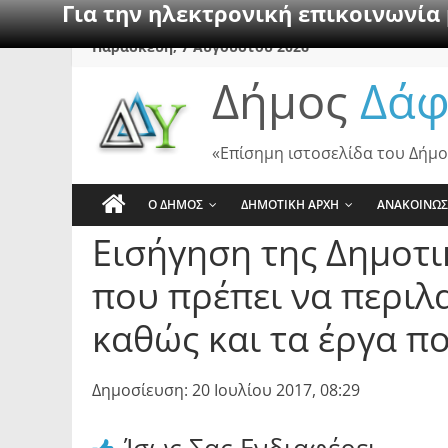
Για την ηλεκτρονική επικοινωνία
Skip
Παρασκευή, 7 Αυγούστου 2026
to
Δήμος
Δάφ
content
«Επίσημη ιστοσελίδα του Δήμο
Ο ΔΗΜΟΣ
ΔΗΜΟΤΙΚΗ ΑΡΧΗ
ΑΝΑΚΟΙΝΩΣ
Εισήγηση της Δημοτ
που πρέπει να περι
καθώς και τα έργα π
Δημοσίευση: 20 Ιουλίου 2017, 08:29