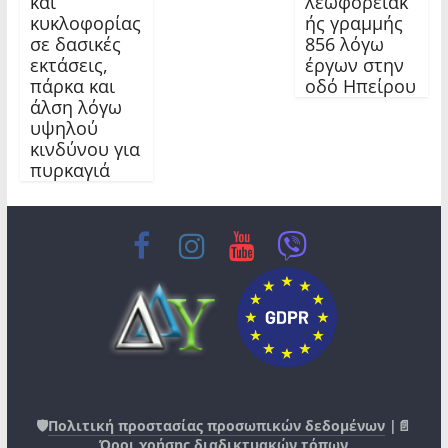
και
λεωφορειακ
κυκλοφορίας
ής γραμμής
σε δασικές
856 λόγω
εκτάσεις,
έργων στην
πάρκα και
οδό Ηπείρου
άλση λόγω
υψηλού
κινδύνου για
πυρκαγιά
🛡️
Πολιτική προστασίας προσωπικών δεδομένων
|📄
Όροι χρήσης διαδικτυακών τόπων