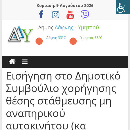
Skip
Κυριακή, 9 Αυγούστου 2026
to
content
Δήμος
Δάφνης
-
Υμηττού
Δάφνη
33°C
Υμηττός
33°C
Εισήγηση στο Δημοτικό
Συμβούλιο χορήγησης
θέσης στάθμευσης μη
αναπηρικού
αυτοκινήτου (κα