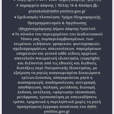
📌 Δημαρχείο Δάφνης | Έλλης 16 & Κανάρη 📩 :
protokolo@dafni-ymittos.gov.gr
🔹Σχεδιασμός-Υλοποίηση:
Τμήμα Πληροφορικής
Προγραμματισμού & Οργάνωσης
(Μηχανογράφηση)
Δήμου Δάφνης-Υμηττού
🔸Το σύνολο του περιεχομένου του Διαδικτυακού
Τόπου μας, συμπεριλαμβανομένων, των
κειμένων, ειδήσεων, γραφικών, φωτογραφιών,
σχεδιαγραμμάτων, απεικονίσεων, παρεχόμενων
υπηρεσιών και γενικά κάθε είδους αρχείων,
αποτελούν πνευματική ιδιοκτησία, (copyright)
και διέπονται από τις εθνικές και διεθνείς
διατάξεις περί Πνευματικής Ιδιοκτησίας, με
εξαίρεση τα ρητώς αναγνωρισμένα δικαιώματα
τρίτων.
Συνεπώς, απαγορεύεται ρητά η
αναπαραγωγή, αναδημοσίευση, αντιγραφή,
αποθήκευση, πώληση, μετάδοση, διανομή,
έκδοση, εκτέλεση, «φόρτωση» (download),
μετάφραση, τροποποίηση με οποιονδήποτε
τρόπο, τμηματικά η περιληπτικά χωρίς τη ρητή
προηγούμενη έγγραφη συναίνεση του
dafni-
ymittos.gov.gr