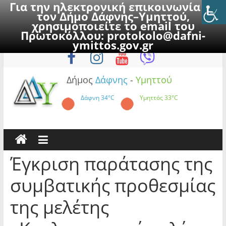
Για την ηλεκτρονική επικοινωνία με
τον Δήμο Δάφνης–Υμηττού,
χρησιμοποιείτε το email του
Πρωτοκόλλου:
protokolo@dafni-
Skip
Παρασκευή, 7 Αυγούστου 2026
ymittos.gov.gr
to
content
Δήμος
Δάφνης
-
Υμηττού
Δάφνη
34°C
Υμηττός
33°C
Έγκριση παράτασης της
συμβατικής προθεσμίας
της μελέτης