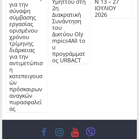
Υμηττού στη
Ν 13 – 27
για την
2η
ΙΟΥΛΙΟΥ
σύναψη
Διακρατική
2026
σύμβασης
Συνάντηση
εργασίας
του
ορισμένου
Δικτύου Oly
χρόνου
mpics4All το
τρίμηνης
υ
διάρκειας
προγράμματ
για την
ος URBACT
αντιμετώπισ
η
κατεπειγουσ
ών
πρόσκαιρων
αναγκών
πυρασφαλεί
ας