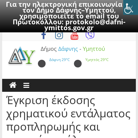
Για την ηλεκτρονική επικοινωνία με
τον Δήμο Δάφνης–Υμηττού,
χρησιμοποιείτε το email του
Πρωτοκόλλου:
protokolo@dafni-
Skip
Παρασκευή, 7 Αυγούστου 2026
ymittos.gov.gr
to
content
Δήμος
Δάφνης
-
Υμηττού
Δάφνη
29°C
Υμηττός
29°C
Έγκριση έκδοσης
χρηματικού εντάλματος
προπληρωμής και