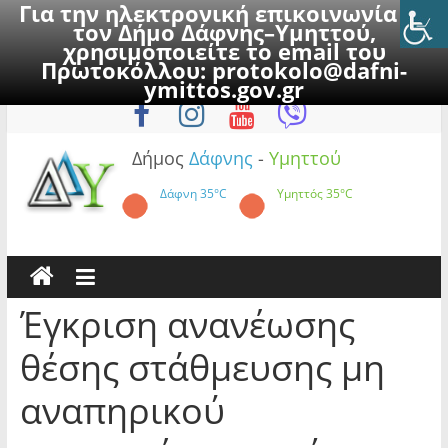
Για την ηλεκτρονική επικοινωνία με
τον Δήμο Δάφνης–Υμηττού,
χρησιμοποιείτε το email του
Πρωτοκόλλου:
protokolo@dafni-
Skip
Σάββατο, 8 Αυγούστου 2026
ymittos.gov.gr
to
content
Δήμος
Δάφνης
-
Υμηττού
Δάφνη
35°C
Υμηττός
35°C
Έγκριση ανανέωσης
θέσης στάθμευσης μη
αναπηρικού