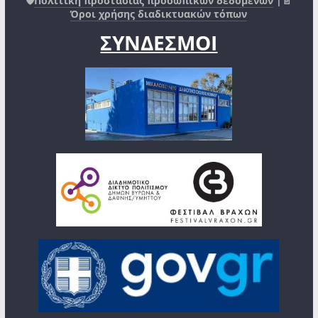
🛡️
Πολιτική προστασίας προσωπικών δεδομένων
|📄
Όροι χρήσης διαδικτυακών τόπων
ΣΥΝΔΕΣΜΟΙ