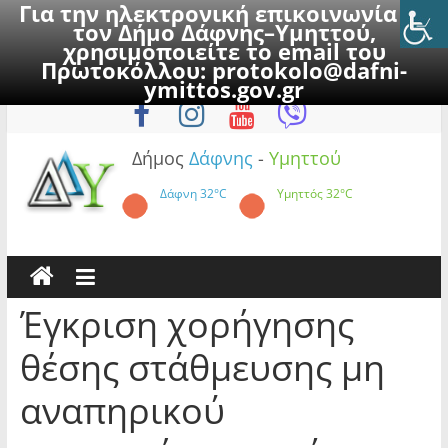
Για την ηλεκτρονική επικοινωνία με
τον Δήμο Δάφνης–Υμηττού,
χρησιμοποιείτε το email του
Πρωτοκόλλου:
protokolo@dafni-
Skip
Πέμπτη, 6 Αυγούστου 2026
ymittos.gov.gr
to
content
Δήμος
Δάφνης
-
Υμηττού
Δάφνη
32°C
Υμηττός
32°C
Έγκριση χορήγησης
θέσης στάθμευσης μη
αναπηρικού