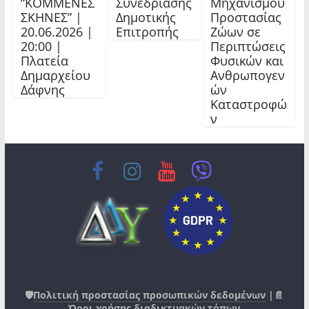
“ΚΟΜΜΕΝΕΣ
Συνεδρίασης
Μηχανισμού
ΣΚΗΝΕΣ” |
Δημοτικής
Προστασίας
20.06.2026 |
Επιτροπής
Ζώων σε
20:00 |
Περιπτώσεις
Πλατεία
Φυσικών και
Δημαρχείου
Ανθρωπογεν
Δάφνης
ών
Καταστροφώ
ν
🛡️
Πολιτική προστασίας προσωπικών δεδομένων
|📄
Όροι χρήσης διαδικτυακών τόπων