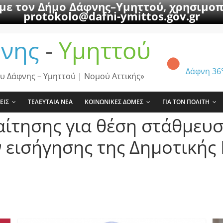
 με τον Δήμο Δάφνης–Υμηττού, χρησιμοπ
protokolo@dafni-ymittos.gov.gr
νης
-
Υμηττού
Δάφνη
36
υ Δάφνης – Υμηττού | Νομού Αττικής»
ΕΙΣ
ΤΕΛΕΥΤΑΙΑ ΝΕΑ
ΚΟΙΝΩΝΙΚΕΣ ΔΟΜΕΣ
ΓΙΑ ΤΟΝ ΠΟΛΙΤΗ
αίτησης για θέση στάθμευ
 εισήγησης της Δημοτικής 