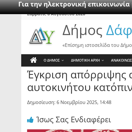
Για την ηλεκτρονική επικοινωνία
Skip
Σάββατο, 8 Αυγούστου 2026
to
Δήμος
Δάφ
content
«Επίσημη ιστοσελίδα του Δήμο
Ο ΔΗΜΟΣ
ΔΗΜΟΤΙΚΗ ΑΡΧΗ
ΑΝΑΚΟΙΝΩΣ
Έγκριση απόρριψης 
αυτοκινήτου κατόπιν
Δημοσίευση: 6 Νοεμβρίου 2025, 14:48
Ίσως Σας Ενδιαφέρει