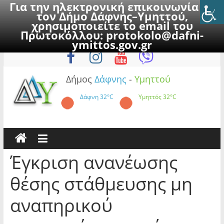
Για την ηλεκτρονική επικοινωνία με
τον Δήμο Δάφνης–Υμηττού,
χρησιμοποιείτε το email του
Πρωτοκόλλου:
protokolo@dafni-
Skip
Παρασκευή, 7 Αυγούστου 2026
ymittos.gov.gr
to
content
Δήμος
Δάφνης
-
Υμηττού
Δάφνη
32°C
Υμηττός
32°C
Έγκριση ανανέωσης
θέσης στάθμευσης μη
αναπηρικού