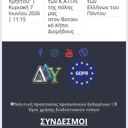
Υμηττού” |
των Κ.Α.Π.Η.
των
Κυριακή 7
της πόλης
Ελλήνων του
Ιουνίου 2026
μας
Πόντου
| 11:15
στον Βοτανι
κό Κήπο
Διομήδους
🛡️
Πολιτική προστασίας προσωπικών δεδομένων
|📄
Όροι χρήσης διαδικτυακών τόπων
ΣΥΝΔΕΣΜΟΙ