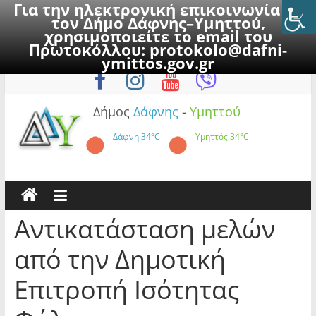
Για την ηλεκτρονική επικοινωνία με
τον Δήμο Δάφνης–Υμηττού,
χρησιμοποιείτε το email του
Πρωτοκόλλου:
protokolo@dafni-
Skip
Παρασκευή, 7 Αυγούστου 2026
ymittos.gov.gr
to
content
Δήμος
Δάφνης
-
Υμηττού
Δάφνη
34°C
Υμηττός
34°C
Αντικατάσταση μελών
από την Δημοτική
Επιτροπή Ισότητας