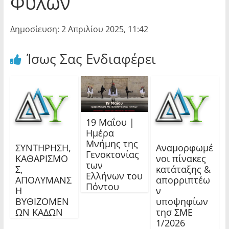
Φύλων
Δημοσίευση: 2 Απριλίου 2025, 11:42
Ίσως Σας Ενδιαφέρει
19 Μαΐου |
Ημέρα
Μνήμης της
ΣΥΝΤΗΡΗΣΗ,
Αναμορφωμέ
Γενοκτονίας
ΚΑΘΑΡΙΣΜΟ
νοι πίνακες
των
Σ,
κατάταξης &
Ελλήνων του
ΑΠΟΛΥΜΑΝΣ
απορριπτέω
Πόντου
Η
ν
ΒΥΘΙΖΟΜΕΝ
υποψηφίων
ΩΝ ΚΑΔΩΝ
τησ ΣΜΕ
1/2026