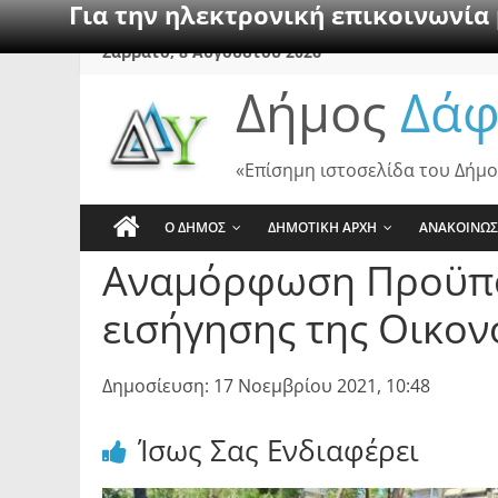
Για την ηλεκτρονική επικοινωνία
Skip
Σάββατο, 8 Αυγούστου 2026
to
Δήμος
Δάφ
content
«Επίσημη ιστοσελίδα του Δήμο
Ο ΔΗΜΟΣ
ΔΗΜΟΤΙΚΗ ΑΡΧΗ
ΑΝΑΚΟΙΝΩΣ
Αναμόρφωση Προϋπολ
εισήγησης της Οικον
Δημοσίευση: 17 Νοεμβρίου 2021, 10:48
Ίσως Σας Ενδιαφέρει