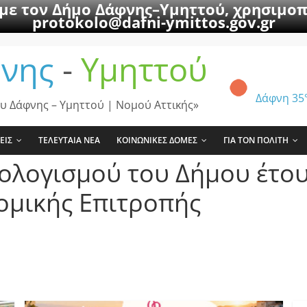
 με τον Δήμο Δάφνης–Υμηττού, χρησιμοπ
protokolo@dafni-ymittos.gov.gr
νης
-
Υμηττού
Δάφνη
35
υ Δάφνης – Υμηττού | Νομού Αττικής»
ΕΙΣ
ΤΕΛΕΥΤΑΙΑ ΝΕΑ
ΚΟΙΝΩΝΙΚΕΣ ΔΟΜΕΣ
ΓΙΑ ΤΟΝ ΠΟΛΙΤΗ
ογισμού του Δήμου έτου
ομικής Επιτροπής