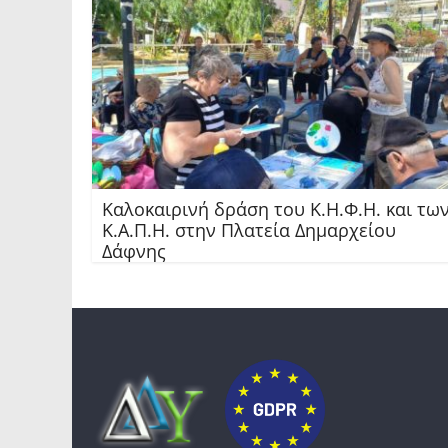
Καλοκαιρινή δράση του Κ.Η.Φ.Η. και τω
Κ.Α.Π.Η. στην Πλατεία Δημαρχείου
Δάφνης