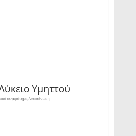
 Λύκειο Υμηττού
,
λικό συγκρότημα
Ανακοίνωση