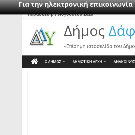
Για την ηλεκτρονική επικοινωνία
Skip
Παρασκευή, 7 Αυγούστου 2026
to
Δήμος
Δάφ
content
«Επίσημη ιστοσελίδα του Δήμο
Ο ΔΗΜΟΣ
ΔΗΜΟΤΙΚΗ ΑΡΧΗ
ΑΝΑΚΟΙΝΩΣ