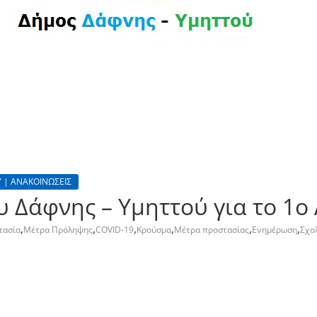
 | ΑΝΑΚΟΙΝΩΣΕΙΣ
 Δάφνης – Υμηττού για το 1ο
,
,
,
,
,
,
τασία
Μέτρα Πρόληψης
COVID-19
Κρούσμα
Μέτρα προστασίας
Ενημέρωση
Σχο