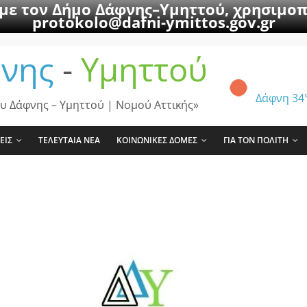
 με τον Δήμο Δάφνης–Υμηττού, χρησιμοπ
protokolo@dafni-ymittos.gov.gr
νης
-
Υμηττού
Δάφνη
34
υ Δάφνης – Υμηττού | Νομού Αττικής»
ΕΙΣ
ΤΕΛΕΥΤΑΙΑ ΝΕΑ
ΚΟΙΝΩΝΙΚΕΣ ΔΟΜΕΣ
ΓΙΑ ΤΟΝ ΠΟΛΙΤΗ