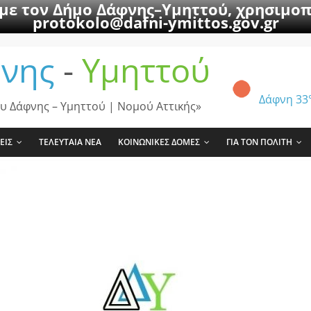
 με τον Δήμο Δάφνης–Υμηττού, χρησιμοπ
protokolo@dafni-ymittos.gov.gr
νης
-
Υμηττού
Δάφνη
33
υ Δάφνης – Υμηττού | Νομού Αττικής»
ΕΙΣ
ΤΕΛΕΥΤΑΙΑ ΝΕΑ
ΚΟΙΝΩΝΙΚΕΣ ΔΟΜΕΣ
ΓΙΑ ΤΟΝ ΠΟΛΙΤΗ