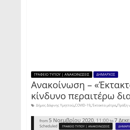
ΓΡΑΦΕΙΟ ΤΥΠΟΥ | ΑΝΑΚΟΙΝΩΣΕΙΣ
ΔΗΜΑΡΧΟΣ
Ανακοίνωση – «Έκτακτ
κίνδυνο περαιτέρω δι
,
,
,
Δήμος Δάφνης Υμηττού
COVID-19
'Εκτακτα μέτρα
Πράξη 
5 Νοεμβρίου 2020
7 Δεκ
11:00
,
from
to
Scheduled
ΓΡΑΦΕΙΟ ΤΥΠΟΥ | ΑΝΑΚΟΙΝΩΣΕΙΣ
ΔΗΜΑΡ