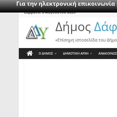
Για την ηλεκτρονική επικοινωνία
Skip
Σάββατο, 8 Αυγούστου 2026
to
Δήμος
Δάφ
content
«Επίσημη ιστοσελίδα του Δήμο
Ο ΔΗΜΟΣ
ΔΗΜΟΤΙΚΗ ΑΡΧΗ
ΑΝΑΚΟΙΝΩΣ