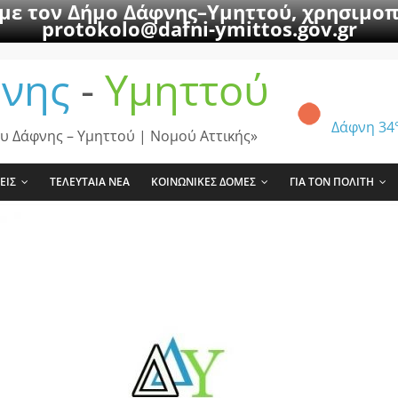
 με τον Δήμο Δάφνης–Υμηττού, χρησιμοπ
protokolo@dafni-ymittos.gov.gr
νης
-
Υμηττού
Δάφνη
34
υ Δάφνης – Υμηττού | Νομού Αττικής»
ΕΙΣ
ΤΕΛΕΥΤΑΙΑ ΝΕΑ
ΚΟΙΝΩΝΙΚΕΣ ΔΟΜΕΣ
ΓΙΑ ΤΟΝ ΠΟΛΙΤΗ