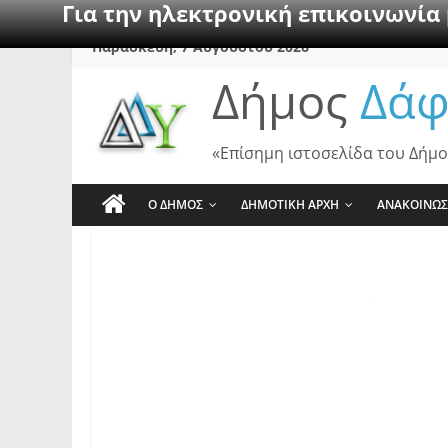
Για την ηλεκτρονική επικοινωνία
Skip
Παρασκευή, 7 Αυγούστου 2026
to
Δήμος
Δάφ
content
«Επίσημη ιστοσελίδα του Δήμο
Ο ΔΗΜΟΣ
ΔΗΜΟΤΙΚΗ ΑΡΧΗ
ΑΝΑΚΟΙΝΩΣ