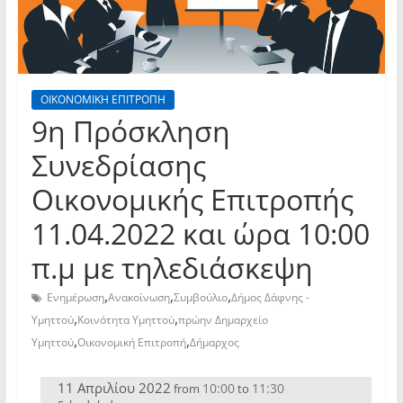
ΟΙΚΟΝΟΜΙΚΗ ΕΠΙΤΡΟΠΗ
9η Πρόσκληση
Συνεδρίασης
Οικονομικής Επιτροπής
11.04.2022 και ώρα 10:00
π.μ με τηλεδιάσκεψη
,
,
,
Ενημέρωση
Ανακοίνωση
Συμβούλιο
Δήμος Δάφνης -
,
,
Υμηττού
Κοινότητα Υμηττού
πρώην Δημαρχείο
,
,
Υμηττού
Οικονομική Επιτροπή
Δήμαρχος
11 Απριλίου 2022
10:00
11:30
from
to