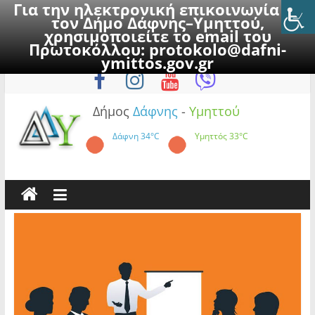
Για την ηλεκτρονική επικοινωνία με
τον Δήμο Δάφνης–Υμηττού,
χρησιμοποιείτε το email του
Πρωτοκόλλου:
protokolo@dafni-
Skip
Πέμπτη, 6 Αυγούστου 2026
ymittos.gov.gr
to
content
Δήμος
Δάφνης
-
Υμηττού
Δάφνη
34°C
Υμηττός
33°C