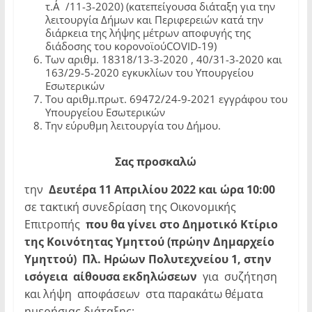
τ.Α΄/11-3-2020) (κατεπείγουσα διάταξη για την
λειτουργία Δήμων και Περιφερειών κατά την
διάρκεια της λήψης μέτρων αποφυγής της
διάδοσης του κορονοϊούCOVID-19)
Των αριθμ. 18318/13-3-2020 , 40/31-3-2020 και
163/29-5-2020 εγκυκλίων του Υπουργείου
Εσωτερικών
Του αριθμ.πρωτ. 69472/24-9-2021 εγγράφου του
Υπουργείου Εσωτερικών
Την εύρυθμη λειτουργία του Δήμου.
Σας
προσκαλώ
την
Δευτέρα 11 Απριλίου
2022 και ώρα 10:00
σε τακτική συνεδρίαση της Οικονομικής
Επιτροπής
που θα γίνει στο Δημοτικό Κτίριο
της Κοινότητας Υμηττού (πρώην Δημαρχείο
Υμηττού) Πλ. Ηρώων Πολυτεχνείου 1,
στην
ισόγεια αίθουσα εκδηλώσεων
για συζήτηση
και λήψη αποφάσεων στα παρακάτω θέματα
ημερήσιας διάταξης: