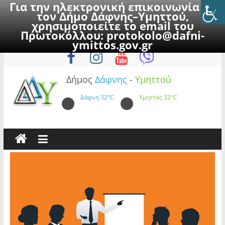
Για την ηλεκτρονική επικοινωνία με
τον Δήμο Δάφνης–Υμηττού,
χρησιμοποιείτε το email του
Πρωτοκόλλου:
protokolo@dafni-
Skip
Σάββατο, 8 Αυγούστου 2026
ymittos.gov.gr
to
content
Δήμος
Δάφνης
-
Υμηττού
Δάφνη
32°C
Υμηττός
32°C