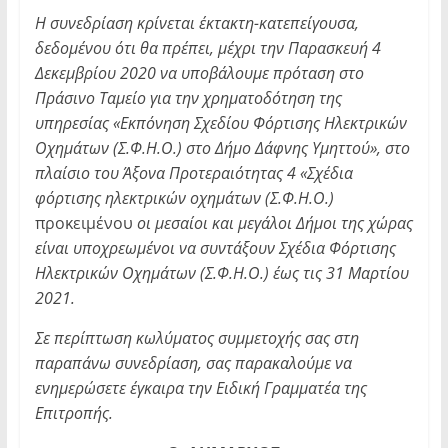
Η συνεδρίαση κρίνεται έκτακτη-κατεπείγουσα,
δεδομένου ότι θα πρέπει, μέχρι την Παρασκευή 4
Δεκεμβρίου 2020 να υποβάλουμε πρόταση στο
Πράσινο Ταμείο για την χρηματοδότηση της
υπηρεσίας «Εκπόνηση Σχεδίου Φόρτισης Ηλεκτρικών
Οχημάτων (Σ.Φ.Η.Ο.) στο Δήμο Δάφνης Υμηττού», στο
πλαίσιο του Άξονα Προτεραιότητας 4 «Σχέδια
φόρτισης ηλεκτρικών οχημάτων (Σ.Φ.Η.Ο.)
προκειμένου
οι μεσαίοι και μεγάλοι Δήμοι της χώρας
είναι υποχρεωμένοι να συντάξουν Σχέδια Φόρτισης
Ηλεκτρικών Οχημάτων (Σ.Φ.Η.Ο.) έως τις 31 Μαρτίου
2021.
Σε περίπτωση κωλύματος συμμετοχής σας στη
παραπάνω συνεδρίαση, σας παρακαλούμε να
ενημερώσετε έγκαιρα την Ειδική Γραμματέα της
Επιτροπής.