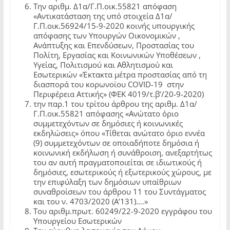
Την αριθμ. Δ1α/Γ.Π.οικ.55821 απόφαση
«Αντικατάσταση της υπό στοιχεία Δ1α/
Γ.Π.οικ.56924/15-9-2020 κοινής υπουργικής
απόφασης των Υπουργών Οικονομικών ,
Ανάπτυξης και Επενδύσεων, Προστασίας του
Πολίτη, Εργασίας και Κοινωνικών Υποθέσεων ,
Υγείας, Πολιτισμού και Αθλητισμού και
Εσωτερικών «Έκτακτα μέτρα προστασίας από τη
διασπορά του κορωνοϊου COVID-19 στην
Περιφέρεια Αττικής» (ΦΕΚ 4019/τ.β’/20-9-2020)
την παρ.1 του τρίτου άρθρου της αριθμ. Δ1α/
Γ.Π.οικ.55821 απόφασης «Ανώτατο όριο
συμμετεχόντων σε δημόσιες ή κοινωνικές
εκδηλώσεις» όπου «Τίθεται ανώτατο όριο εννέα
(9) συμμετεχόντων σε οποιαδήποτε δημόσια ή
κοινωνική εκδήλωση ή συνάθροιση, ανεξαρτήτως
του αν αυτή πραγματοποιείται σε ιδιωτικούς ή
δημόσιες, εσωτερικούς ή εξωτερικούς χώρους, με
την επιφύλαξη των δημόσιων υπαίθριων
συναθροίσεων του άρθρου 11 του Συντάγματος
και του ν. 4703/2020 (Α’131)….»
Του αριθμ.πρωτ. 60249/22-9-2020 εγγράφου του
Υπουργείου Εσωτερικών