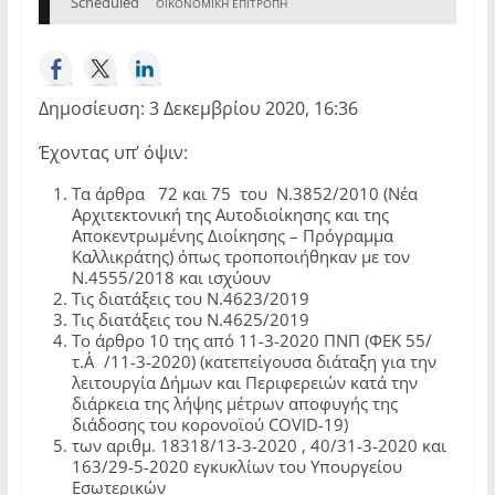
Scheduled
ΟΙΚΟΝΟΜΙΚΗ ΕΠΙΤΡΟΠΗ
Δημοσίευση: 3 Δεκεμβρίου 2020, 16:36
Έχοντας υπ’ όψιν:
Τα άρθρα 72 και 75 του Ν.3852/2010 (Νέα
Αρχιτεκτονική της Αυτοδιοίκησης και της
Αποκεντρωμένης Διοίκησης – Πρόγραμμα
Καλλικράτης) όπως τροποποιήθηκαν με τον
Ν.4555/2018 και ισχύουν
Τις διατάξεις του Ν.4623/2019
Τις διατάξεις του Ν.4625/2019
Το άρθρο 10 της από 11-3-2020 ΠΝΠ (ΦΕΚ 55/
τ.Α΄/11-3-2020) (κατεπείγουσα διάταξη για την
λειτουργία Δήμων και Περιφερειών κατά την
διάρκεια της λήψης μέτρων αποφυγής της
διάδοσης του κορονοϊού COVID-19)
των αριθμ. 18318/13-3-2020 , 40/31-3-2020 και
163/29-5-2020 εγκυκλίων του Υπουργείου
Εσωτερικών