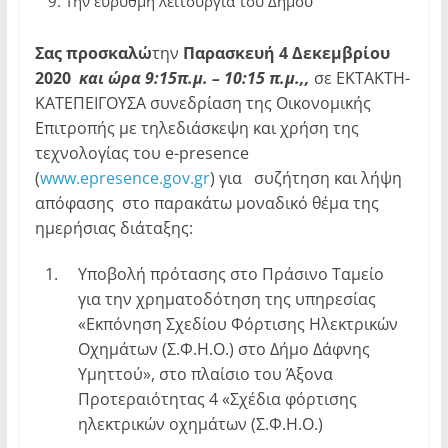
Την εύρυθμη λειτουργία του Δήμου
Σας προσκαλώ
την
Παρασκευή 4 Δεκεμβρίου
2020
και ώρα 9:15π.μ. – 10:15 π.μ.,,
σε ΕΚΤΑΚΤΗ-
ΚΑΤΕΠΕΙΓΟΥΣΑ συνεδρίαση της Οικονομικής
Επιτροπής με τηλεδιάσκεψη και χρήση της
τεχνολογίας του e-presence
(
www.epresence.gov.gr
) για συζήτηση και λήψη
απόφασης στο παρακάτω μοναδικό θέμα της
ημερήσιας διάταξης:
1.
Υποβολή πρότασης στο Πράσινο Ταμείο
για την χρηματοδότηση της υπηρεσίας
«Εκπόνηση Σχεδίου Φόρτισης Ηλεκτρικών
Οχημάτων (Σ.Φ.Η.Ο.) στο Δήμο Δάφνης
Υμηττού», στο πλαίσιο του Άξονα
Προτεραιότητας 4 «Σχέδια φόρτισης
ηλεκτρικών οχημάτων (Σ.Φ.Η.Ο.)