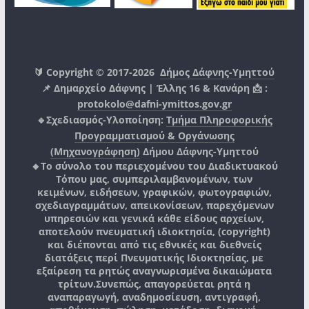
🔰 Copyright © 2017-2026
Δήμος Δάφνης-Υμηττού
📌 Δημαρχείο Δάφνης | Έλλης 16 & Κανάρη 📩 :
protokolo@dafni-ymittos.gov.gr
🔹Σχεδιασμός-Υλοποίηση:
Τμήμα Πληροφορικής
Προγραμματισμού & Οργάνωσης
(Μηχανογράφηση)
Δήμου Δάφνης-Υμηττού
🔸Το σύνολο του περιεχομένου του Διαδικτυακού
Τόπου μας, συμπεριλαμβανομένων, των
κειμένων, ειδήσεων, γραφικών, φωτογραφιών,
σχεδιαγραμμάτων, απεικονίσεων, παρεχόμενων
υπηρεσιών και γενικά κάθε είδους αρχείων,
αποτελούν πνευματική ιδιοκτησία, (copyright)
και διέπονται από τις εθνικές και διεθνείς
διατάξεις περί Πνευματικής Ιδιοκτησίας, με
εξαίρεση τα ρητώς αναγνωρισμένα δικαιώματα
τρίτων.
Συνεπώς, απαγορεύεται ρητά η
αναπαραγωγή, αναδημοσίευση, αντιγραφή,