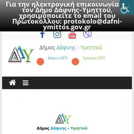
Για την ηλεκτρονική επικοινωνία με
τον Δήμο Δάφνης–Υμηττού,
χρησιμοποιείτε το email του
Πρωτοκόλλου:
protokolo@dafni-
Skip
Δευτέρα, 10 Αυγούστου 2026
ymittos.gov.gr
to
content
Δήμος
Δάφνης
-
Υμηττού
Δάφνη
33°C
Υμηττός
33°C