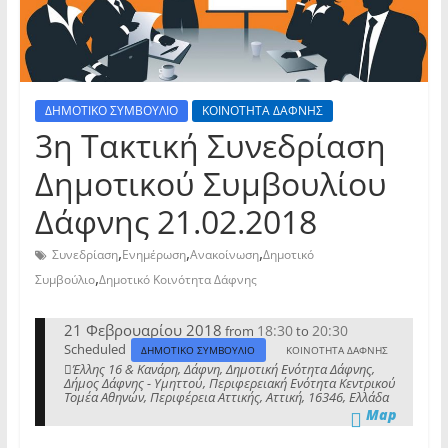
ΔΗΜΟΤΙΚΟ ΣΥΜΒΟΥΛΙΟ
ΚΟΙΝΟΤΗΤΑ ΔΑΦΝΗΣ
3η Τακτική Συνεδρίαση
Δημοτικού Συμβουλίου
Δάφνης 21.02.2018
,
,
,
Συνεδρίαση
Ενημέρωση
Ανακοίνωση
Δημοτικό
,
Συμβούλιο
Δημοτικό Κοινότητα Δάφνης
21 Φεβρουαρίου 2018
18:30
20:30
from
to
Scheduled
ΔΗΜΟΤΙΚΟ ΣΥΜΒΟΥΛΙΟ
ΚΟΙΝΟΤΗΤΑ ΔΑΦΝΗΣ
Έλλης 16 & Κανάρη, Δάφνη, Δημοτική Ενότητα Δάφνης,
Δήμος Δάφνης - Υμηττού, Περιφερειακή Ενότητα Κεντρικού
Τομέα Αθηνών, Περιφέρεια Αττικής, Αττική, 16346, Ελλάδα
Map