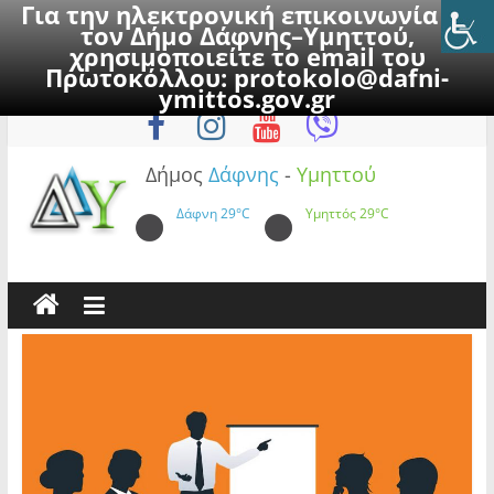
Για την ηλεκτρονική επικοινωνία με
τον Δήμο Δάφνης–Υμηττού,
χρησιμοποιείτε το email του
Πρωτοκόλλου:
protokolo@dafni-
Skip
Παρασκευή, 7 Αυγούστου 2026
ymittos.gov.gr
to
content
Δήμος
Δάφνης
-
Υμηττού
Δάφνη
29°C
Υμηττός
29°C