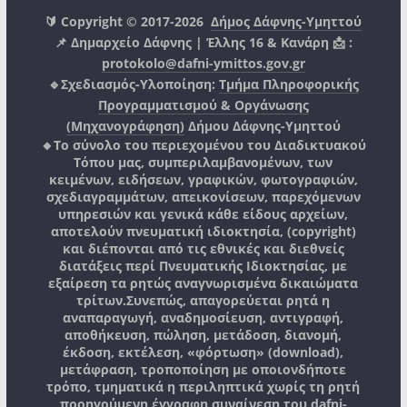
🔰 Copyright © 2017-2026
Δήμος Δάφνης-Υμηττού
📌 Δημαρχείο Δάφνης | Έλλης 16 & Κανάρη 📩 :
protokolo@dafni-ymittos.gov.gr
🔹Σχεδιασμός-Υλοποίηση:
Τμήμα Πληροφορικής
Προγραμματισμού & Οργάνωσης
(Μηχανογράφηση)
Δήμου Δάφνης-Υμηττού
🔸Το σύνολο του περιεχομένου του Διαδικτυακού
Τόπου μας, συμπεριλαμβανομένων, των
κειμένων, ειδήσεων, γραφικών, φωτογραφιών,
σχεδιαγραμμάτων, απεικονίσεων, παρεχόμενων
υπηρεσιών και γενικά κάθε είδους αρχείων,
αποτελούν πνευματική ιδιοκτησία, (copyright)
και διέπονται από τις εθνικές και διεθνείς
διατάξεις περί Πνευματικής Ιδιοκτησίας, με
εξαίρεση τα ρητώς αναγνωρισμένα δικαιώματα
τρίτων.
Συνεπώς, απαγορεύεται ρητά η
αναπαραγωγή, αναδημοσίευση, αντιγραφή,
αποθήκευση, πώληση, μετάδοση, διανομή,
έκδοση, εκτέλεση, «φόρτωση» (download),
μετάφραση, τροποποίηση με οποιονδήποτε
τρόπο, τμηματικά η περιληπτικά χωρίς τη ρητή
προηγούμενη έγγραφη συναίνεση του
dafni-