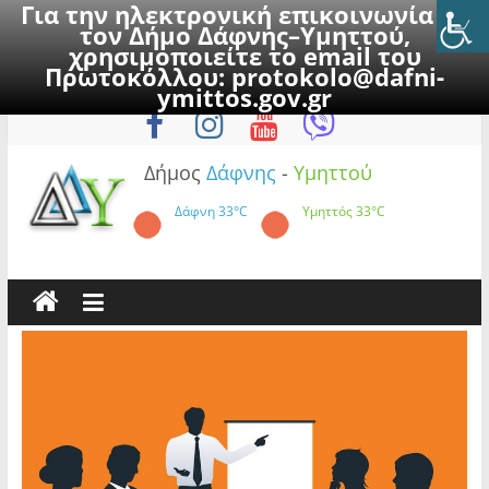
Για την ηλεκτρονική επικοινωνία με
τον Δήμο Δάφνης–Υμηττού,
χρησιμοποιείτε το email του
Πρωτοκόλλου:
protokolo@dafni-
Skip
Κυριακή, 9 Αυγούστου 2026
ymittos.gov.gr
to
content
Δήμος
Δάφνης
-
Υμηττού
Δάφνη
33°C
Υμηττός
33°C