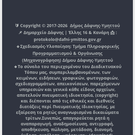
🔰 Copyright © 2017-2026
Δήμος Δάφνης-Υμηττού
📌 Δημαρχείο Δάφνης | Έλλης 16 & Κανάρη 📩 :
protokolo@dafni-ymittos.gov.gr
🔹Σχεδιασμός-Υλοποίηση:
Τμήμα Πληροφορικής
Προγραμματισμού & Οργάνωσης
(Μηχανογράφηση)
Δήμου Δάφνης-Υμηττού
🔸Το σύνολο του περιεχομένου του Διαδικτυακού
Τόπου μας, συμπεριλαμβανομένων, των
κειμένων, ειδήσεων, γραφικών, φωτογραφιών,
σχεδιαγραμμάτων, απεικονίσεων, παρεχόμενων
υπηρεσιών και γενικά κάθε είδους αρχείων,
αποτελούν πνευματική ιδιοκτησία, (copyright)
και διέπονται από τις εθνικές και διεθνείς
διατάξεις περί Πνευματικής Ιδιοκτησίας, με
εξαίρεση τα ρητώς αναγνωρισμένα δικαιώματα
τρίτων.
Συνεπώς, απαγορεύεται ρητά η
αναπαραγωγή, αναδημοσίευση, αντιγραφή,
αποθήκευση, πώληση, μετάδοση, διανομή,