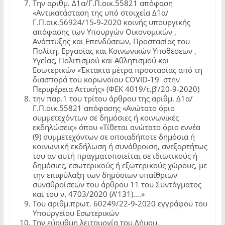
Την αριθμ. Δ1α/Γ.Π.οικ.55821 απόφαση
«Αντικατάσταση της υπό στοιχεία Δ1α/
Γ.Π.οικ.56924/15-9-2020 κοινής υπουργικής
απόφασης των Υπουργών Οικονομικών ,
Ανάπτυξης και Επενδύσεων, Προστασίας του
Πολίτη, Εργασίας και Κοινωνικών Υποθέσεων ,
Υγείας, Πολιτισμού και Αθλητισμού και
Εσωτερικών «Έκτακτα μέτρα προστασίας από τη
διασπορά του κορωνοϊου COVID-19 στην
Περιφέρεια Αττικής» (ΦΕΚ 4019/τ.β’/20-9-2020)
την παρ.1 του τρίτου άρθρου της αριθμ. Δ1α/
Γ.Π.οικ.55821 απόφασης «Ανώτατο όριο
συμμετεχόντων σε δημόσιες ή κοινωνικές
εκδηλώσεις» όπου «Τίθεται ανώτατο όριο εννέα
(9) συμμετεχόντων σε οποιαδήποτε δημόσια ή
κοινωνική εκδήλωση ή συνάθροιση, ανεξαρτήτως
του αν αυτή πραγματοποιείται σε ιδιωτικούς ή
δημόσιες, εσωτερικούς ή εξωτερικούς χώρους, με
την επιφύλαξη των δημόσιων υπαίθριων
συναθροίσεων του άρθρου 11 του Συντάγματος
και του ν. 4703/2020 (Α’131)….»
Του αριθμ.πρωτ. 60249/22-9-2020 εγγράφου του
Υπουργείου Εσωτερικών
Την εύρυθμη λειτουργία του Δήμου.