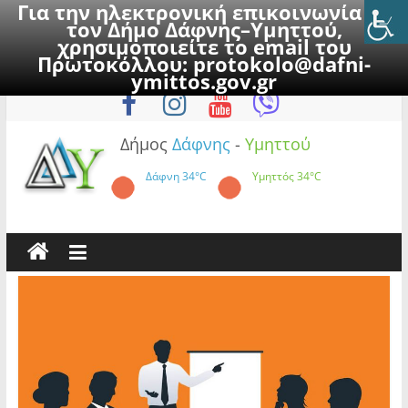
Για την ηλεκτρονική επικοινωνία με
τον Δήμο Δάφνης–Υμηττού,
χρησιμοποιείτε το email του
Πρωτοκόλλου:
protokolo@dafni-
Skip
Πέμπτη, 6 Αυγούστου 2026
ymittos.gov.gr
to
content
Δήμος
Δάφνης
-
Υμηττού
Δάφνη
34°C
Υμηττός
34°C