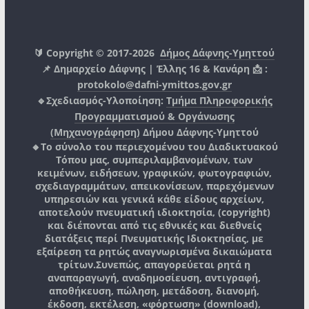
🔰 Copyright © 2017-2026
Δήμος Δάφνης-Υμηττού
📌 Δημαρχείο Δάφνης | Έλλης 16 & Κανάρη 📩 :
protokolo@dafni-ymittos.gov.gr
🔹Σχεδιασμός-Υλοποίηση:
Τμήμα Πληροφορικής
Προγραμματισμού & Οργάνωσης
(Μηχανογράφηση)
Δήμου Δάφνης-Υμηττού
🔸Το σύνολο του περιεχομένου του Διαδικτυακού
Τόπου μας, συμπεριλαμβανομένων, των
κειμένων, ειδήσεων, γραφικών, φωτογραφιών,
σχεδιαγραμμάτων, απεικονίσεων, παρεχόμενων
υπηρεσιών και γενικά κάθε είδους αρχείων,
αποτελούν πνευματική ιδιοκτησία, (copyright)
και διέπονται από τις εθνικές και διεθνείς
διατάξεις περί Πνευματικής Ιδιοκτησίας, με
εξαίρεση τα ρητώς αναγνωρισμένα δικαιώματα
τρίτων.
Συνεπώς, απαγορεύεται ρητά η
αναπαραγωγή, αναδημοσίευση, αντιγραφή,
αποθήκευση, πώληση, μετάδοση, διανομή,
έκδοση, εκτέλεση, «φόρτωση» (download),