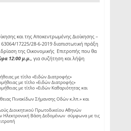
ίκησης και της Αποκεντρωμένης Διοίκησης –
 63064/17225/28-6-2019 διαπιστωτική πράξη
εδρίαση της Οικονομικής Επιτροπής που θα
ρα 12:00 μ.μ.,
για συζήτηση και λήψη
θειας με τίτλο «Ειδών Διατροφής»
μήθειας με τίτλο «Ειδών Διατροφής»
μήθειας με τίτλο «Ειδών Καθαριότητας και
θειας Πινακίδων Σήμανσης Οδών κ.λπ.» και
λούς Διοικητικού Πρωτοδικείου Αθηνών
ην Ηλεκτρονική Βάση Δεδομένων σύμφωνα με τις
πιτροπή