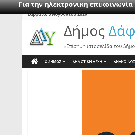
Για την ηλεκτρονική επικοινωνία
Skip
Σάββατο, 8 Αυγούστου 2026
to
Δήμος
Δάφ
content
«Επίσημη ιστοσελίδα του Δήμο
Ο ΔΗΜΟΣ
ΔΗΜΟΤΙΚΗ ΑΡΧΗ
ΑΝΑΚΟΙΝΩΣ