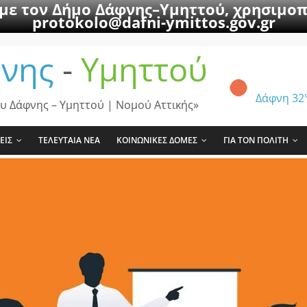
 με τον Δήμο Δάφνης–Υμηττού, χρησιμοπ
protokolo@dafni-ymittos.gov.gr
νης
-
Υμηττού
Δάφνη
32
υ Δάφνης – Υμηττού | Νομού Αττικής»
ΕΙΣ
ΤΕΛΕΥΤΑΙΑ ΝΕΑ
ΚΟΙΝΩΝΙΚΕΣ ΔΟΜΕΣ
ΓΙΑ ΤΟΝ ΠΟΛΙΤΗ