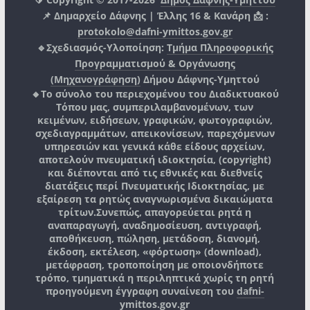
📌 Δημαρχείο Δάφνης | Έλλης 16 & Κανάρη 📩 :
protokolo@dafni-ymittos.gov.gr
🔹Σχεδιασμός-Υλοποίηση:
Τμήμα Πληροφορικής
Προγραμματισμού & Οργάνωσης
(Μηχανογράφηση)
Δήμου Δάφνης-Υμηττού
🔸Το σύνολο του περιεχομένου του Διαδικτυακού
Τόπου μας, συμπεριλαμβανομένων, των
κειμένων, ειδήσεων, γραφικών, φωτογραφιών,
σχεδιαγραμμάτων, απεικονίσεων, παρεχόμενων
υπηρεσιών και γενικά κάθε είδους αρχείων,
αποτελούν πνευματική ιδιοκτησία, (copyright)
και διέπονται από τις εθνικές και διεθνείς
διατάξεις περί Πνευματικής Ιδιοκτησίας, με
εξαίρεση τα ρητώς αναγνωρισμένα δικαιώματα
τρίτων.
Συνεπώς, απαγορεύεται ρητά η
αναπαραγωγή, αναδημοσίευση, αντιγραφή,
αποθήκευση, πώληση, μετάδοση, διανομή,
έκδοση, εκτέλεση, «φόρτωση» (download),
μετάφραση, τροποποίηση με οποιονδήποτε
τρόπο, τμηματικά η περιληπτικά χωρίς τη ρητή
προηγούμενη έγγραφη συναίνεση του
dafni-
ymittos.gov.gr