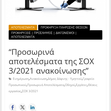
ΑΠΟΤΕΛΕΣΜΑΤΑ
ΠΡΟΚΗΡΥΞΗ ΠΛΗΡΩΣΗΣ ΘΕΣΕΩΝ
ΠΡΟΚΗΡΥΞΕΙΣ | ΠΡΟΣΛΗΨΕΙΣ | ΔΙΑΓΩΝΙΣΜΟΙ |
ΑΠΟΤΕΛΕΣΜΑΤΑ
“Προσωρινά
αποτελέσματα της ΣΟΧ
3/2021 ανακοίνωσης”
,
,
,
Ενημέρωση
Ανακοίνωση
Δήμος Δάφνης - Υμηττού
Γραφείο
,
,
,
,
Προσωπικού
Προσωρινά Αποτελέσματα
Οδηγοί
Εργάτες
Θέσεις
,
εργασίας
ΣΟΧ 3/2021