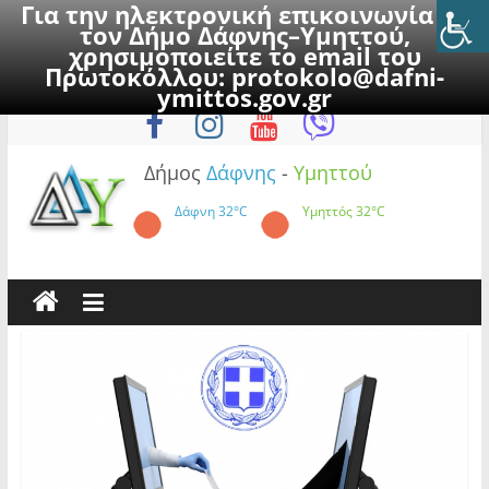
Για την ηλεκτρονική επικοινωνία με
τον Δήμο Δάφνης–Υμηττού,
χρησιμοποιείτε το email του
Πρωτοκόλλου:
protokolo@dafni-
Skip
Κυριακή, 9 Αυγούστου 2026
ymittos.gov.gr
to
content
Δήμος
Δάφνης
-
Υμηττού
Δάφνη
32°C
Υμηττός
32°C