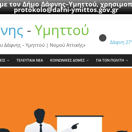
 με τον Δήμο Δάφνης–Υμηττού, χρησιμοπ
protokolo@dafni-ymittos.gov.gr
νης
-
Υμηττού
Δάφνη
27
υ Δάφνης – Υμηττού | Νομού Αττικής»
ΕΙΣ
ΤΕΛΕΥΤΑΙΑ ΝΕΑ
ΚΟΙΝΩΝΙΚΕΣ ΔΟΜΕΣ
ΓΙΑ ΤΟΝ ΠΟΛΙΤΗ