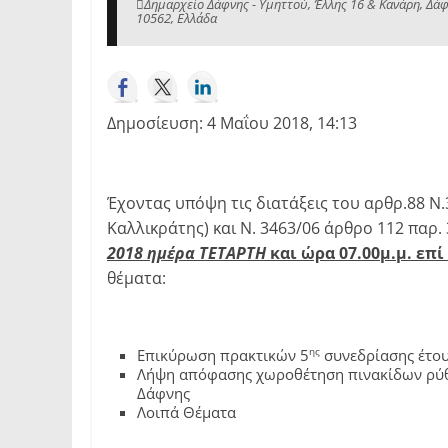
Δημαρχείο Δάφνης - Υμηττού, Έλλης 16 & Κανάρη, Δάφ
10562, Ελλάδα
Δημοσίευση: 4 Μαΐου 2018, 14:13
Έχοντας υπόψη τις διατάξεις του αρθρ.88 Ν
Καλλικράτης) και Ν. 3463/06 άρθρο 112 παρ. 
2018 ημέρα ΤΕΤΑΡΤΗ
και ώρα 07.00μ.μ. επί
θέματα:
ης
Επικύρωση πρακτικών 5
συνεδρίασης έτο
Λήψη απόφασης χωροθέτηση πινακίδων ρύθμ
Δάφνης
Λοιπά Θέματα