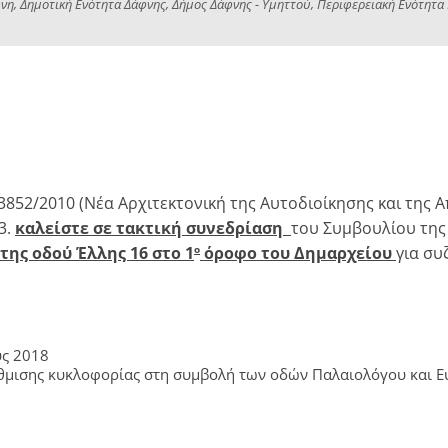
νη, Δημοτική Ενότητα Δάφνης, Δήμος Δάφνης - Υμηττού, Περιφερειακή Ενότητα Κ
.3852/2010 (Νέα Αρχιτεκτονική της Αυτοδιοίκησης και της
3.
καλείστε σε τακτική συνεδρίαση
του Συμβουλίου της
 της οδού Έλλης 16 στο 1
όροφο του Δημαρχείου
για συ
ο
υς 2018
ισης κυκλοφορίας στη συμβολή των οδών Παλαιολόγου και Ευ