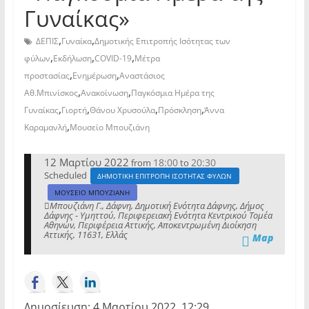
Γυναίκας»
,
,
ΔΕΠΙΣ
Γυναίκα
Δημοτικής Επιτροπής Ισότητας των
,
,
,
φύλων
Εκδήλωση
COVID-19
Μέτρα
,
,
προστασίας
Ενημέρωση
Αναστάσιος
,
,
Αθ.Μπινίσκος
Ανακοίνωση
Παγκόσμια Ημέρα της
,
,
,
,
Γυναίκας
Γιορτή
Θάνου Χρυσούλα
Πρόσκληση
Άννα
,
Καραμανλή
Μουσείο Μπουζιάνη
12 Μαρτίου 2022
18:00
20:30
from
to
Scheduled
ΔΗΜΟΤΙΚΗ ΕΠΙΤΡΟΠΗ ΙΣΟΤΗΤΑΣ ΦΥΛΩΝ
ΜΟΥΣΕΙΟ ΜΠΟΥΖΙΑΝΗ
Μπουζιάνη Γ., Δάφνη, Δημοτική Ενότητα Δάφνης, Δήμος
Δάφνης - Υμηττού, Περιφερειακή Ενότητα Κεντρικού Τομέα
Αθηνών, Περιφέρεια Αττικής, Αποκεντρωμένη Διοίκηση
Αττικής, 11631, Ελλάς
Map
Δημοσίευση: 4 Μαρτίου 2022, 12:29