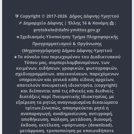
🔰 Copyright © 2017-2026
Δήμος Δάφνης-Υμηττού
📌 Δημαρχείο Δάφνης | Έλλης 16 & Κανάρη 📩 :
protokolo@dafni-ymittos.gov.gr
🔹Σχεδιασμός-Υλοποίηση:
Τμήμα Πληροφορικής
Προγραμματισμού & Οργάνωσης
(Μηχανογράφηση)
Δήμου Δάφνης-Υμηττού
🔸Το σύνολο του περιεχομένου του Διαδικτυακού
Τόπου μας, συμπεριλαμβανομένων, των
κειμένων, ειδήσεων, γραφικών, φωτογραφιών,
σχεδιαγραμμάτων, απεικονίσεων, παρεχόμενων
υπηρεσιών και γενικά κάθε είδους αρχείων,
αποτελούν πνευματική ιδιοκτησία, (copyright)
και διέπονται από τις εθνικές και διεθνείς
διατάξεις περί Πνευματικής Ιδιοκτησίας, με
εξαίρεση τα ρητώς αναγνωρισμένα δικαιώματα
τρίτων.
Συνεπώς, απαγορεύεται ρητά η
αναπαραγωγή, αναδημοσίευση, αντιγραφή,
αποθήκευση, πώληση, μετάδοση, διανομή,
έκδοση, εκτέλεση, «φόρτωση» (download),
μετάφραση, τροποποίηση με οποιονδήποτε