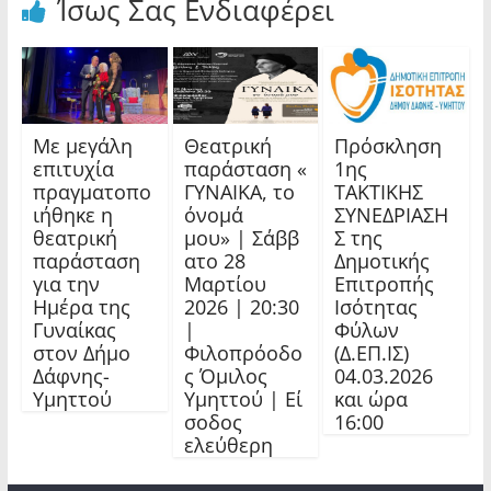
Ίσως Σας Ενδιαφέρει
Με μεγάλη
Θεατρική
Πρόσκληση
επιτυχία
παράσταση «
1ης
πραγματοπο
ΓΥΝΑΙΚΑ, το
TAKTIKHΣ
ιήθηκε η
όνομά
ΣΥΝΕΔΡΙΑΣΗ
θεατρική
μου» | Σάββ
Σ της
παράσταση
ατο 28
Δημοτικής
για την
Μαρτίου
Επιτροπής
Ημέρα της
2026 | 20:30
Ισότητας
Γυναίκας
|
Φύλων
στον Δήμο
Φιλοπρόοδο
(Δ.ΕΠ.ΙΣ)
Δάφνης-
ς Όμιλος
04.03.2026
Υμηττού
Υμηττού | Εί
και ώρα
σοδος
16:00
ελεύθερη