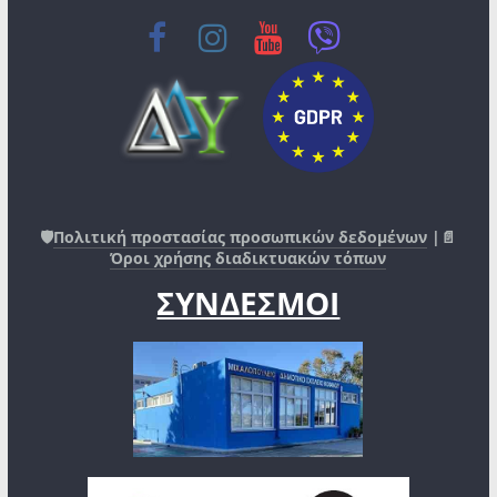
🛡️
Πολιτική προστασίας προσωπικών δεδομένων
|📄
Όροι χρήσης διαδικτυακών τόπων
ΣΥΝΔΕΣΜΟΙ