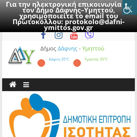
Για την ηλεκτρονική επικοινωνία με
τον Δήμο Δάφνης–Υμηττού,
χρησιμοποιείτε το email του
Πρωτοκόλλου:
protokolo@dafni-
Skip
Σάββατο, 8 Αυγούστου 2026
ymittos.gov.gr
to
content
Δήμος
Δάφνης
-
Υμηττού
Δάφνη
35°C
Υμηττός
35°C