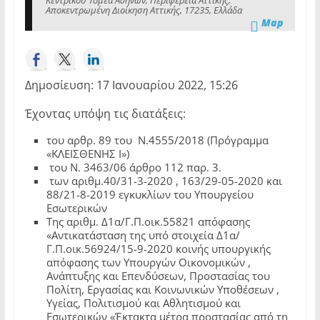
Κεντρικού Τομέα Αθηνών, Περιφέρεια Αττικής,
Αποκεντρωμένη Διοίκηση Αττικής, 17235, Ελλάδα
Map
Δημοσίευση: 17 Ιανουαρίου 2022, 15:26
Έχοντας υπόψη τις διατάξεις:
του αρθρ. 89 του Ν.4555/2018 (Πρόγραμμα
«ΚΛΕΙΣΘΕΝΗΣ Ι»)
του Ν. 3463/06 άρθρο 112 παρ. 3.
των αριθμ.40/31-3-2020 , 163/29-05-2020 και
88/21-8-2019 εγκυκλίων του Υπουργείου
Εσωτερικών
Της αριθμ. Δ1α/Γ.Π.οικ.55821 απόφασης
«Αντικατάσταση της υπό στοιχεία Δ1α/
Γ.Π.οικ.56924/15-9-2020 κοινής υπουργικής
απόφασης των Υπουργών Οικονομικών ,
Ανάπτυξης και Επενδύσεων, Προστασίας του
Πολίτη, Εργασίας και Κοινωνικών Υποθέσεων ,
Υγείας, Πολιτισμού και Αθλητισμού και
Εσωτερικών «Έκτακτα μέτρα προστασίας από τη