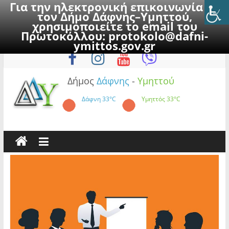
Για την ηλεκτρονική επικοινωνία με
τον Δήμο Δάφνης–Υμηττού,
χρησιμοποιείτε το email του
Πρωτοκόλλου:
protokolo@dafni-
Skip
Δευτέρα, 10 Αυγούστου 2026
ymittos.gov.gr
to
content
Δήμος
Δάφνης
-
Υμηττού
Δάφνη
33°C
Υμηττός
33°C