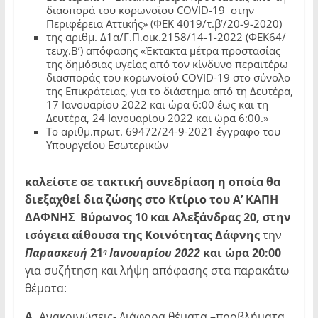
διασπορά του κορωνοϊου COVID-19 στην
Περιφέρεια Αττικής» (ΦΕΚ 4019/τ.β’/20-9-2020)
της αριθμ. Δ1α/Γ.Π.οικ.2158/14-1-2022 (ΦΕΚ64/
τευχ.Β’) απόφασης «Έκτακτα μέτρα προστασίας
της δημόσιας υγείας από τον κίνδυνο περαιτέρω
διασποράς του κορωνοϊού COVID-19 στο σύνολο
της Επικράτειας, για το διάστημα από τη Δευτέρα,
17 Ιανουαρίου 2022 και ώρα 6:00 έως και τη
Δευτέρα, 24 Ιανουαρίου 2022 και ώρα 6:00.»
Το αριθμ.πρωτ. 69472/24-9-2021 έγγραφο του
Υπουργείου Εσωτερικών
καλείστε σε τακτική συνεδρίαση η οποία θα
διεξαχθεί δια ζώσης στο Κτίριο του Α’ ΚΑΠΗ
ΔΑΦΝΗΣ Βύρωνος 10 και Αλεξάνδρας 20, στην
ισόγεια αίθουσα της Κοινότητας Δάφνης
την
Παρασκευή
21
Ιανουαρίου 2022
και ώρα 20:00
η
για συζήτηση και λήψη απόφασης στα παρακάτω
θέματα:
Α.
Ανακοινώσεις- Διάφορα θέματα –προβλήματα