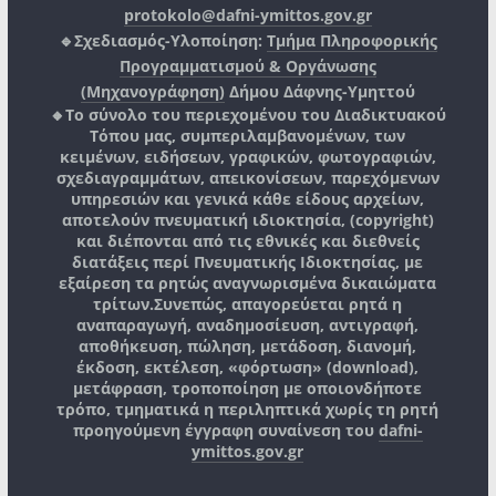
protokolo@dafni-ymittos.gov.gr
🔹Σχεδιασμός-Υλοποίηση:
Τμήμα Πληροφορικής
Προγραμματισμού & Οργάνωσης
(Μηχανογράφηση)
Δήμου Δάφνης-Υμηττού
🔸Το σύνολο του περιεχομένου του Διαδικτυακού
Τόπου μας, συμπεριλαμβανομένων, των
κειμένων, ειδήσεων, γραφικών, φωτογραφιών,
σχεδιαγραμμάτων, απεικονίσεων, παρεχόμενων
υπηρεσιών και γενικά κάθε είδους αρχείων,
αποτελούν πνευματική ιδιοκτησία, (copyright)
και διέπονται από τις εθνικές και διεθνείς
διατάξεις περί Πνευματικής Ιδιοκτησίας, με
εξαίρεση τα ρητώς αναγνωρισμένα δικαιώματα
τρίτων.
Συνεπώς, απαγορεύεται ρητά η
αναπαραγωγή, αναδημοσίευση, αντιγραφή,
αποθήκευση, πώληση, μετάδοση, διανομή,
έκδοση, εκτέλεση, «φόρτωση» (download),
μετάφραση, τροποποίηση με οποιονδήποτε
τρόπο, τμηματικά η περιληπτικά χωρίς τη ρητή
προηγούμενη έγγραφη συναίνεση του
dafni-
ymittos.gov.gr