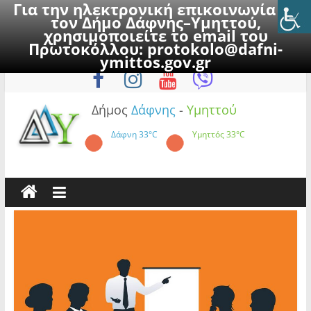
Για την ηλεκτρονική επικοινωνία με
τον Δήμο Δάφνης–Υμηττού,
χρησιμοποιείτε το email του
Πρωτοκόλλου:
protokolo@dafni-
Skip
Πέμπτη, 6 Αυγούστου 2026
ymittos.gov.gr
to
content
Δήμος
Δάφνης
-
Υμηττού
Δάφνη
33°C
Υμηττός
33°C