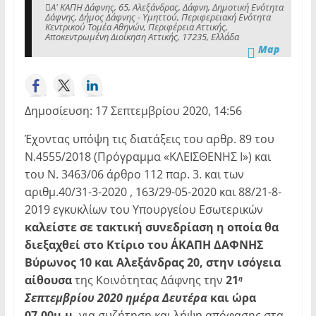
Α' ΚΑΠΗ Δάφνης, 65, Αλεξάνδρας, Δάφνη, Δημοτική Ενότητα
Δάφνης, Δήμος Δάφνης - Υμηττού, Περιφερειακή Ενότητα
Κεντρικού Τομέα Αθηνών, Περιφέρεια Αττικής,
Αποκεντρωμένη Διοίκηση Αττικής, 17235, Ελλάδα
Map
Δημοσίευση: 17 Σεπτεμβρίου 2020, 14:56
Έχοντας υπόψη τις διατάξεις του αρθρ. 89 του
Ν.4555/2018 (Πρόγραμμα «ΚΛΕΙΣΘΕΝΗΣ Ι») και
του Ν. 3463/06 άρθρο 112 παρ. 3. και των
αριθμ.40/31-3-2020 , 163/29-05-2020 και 88/21-8-
2019 εγκυκλίων του Υπουργείου Εσωτερικών
καλείστε σε τακτική συνεδρίαση η οποία θα
διεξαχθεί στο Κτίριο του Α΄ΚΑΠΗ ΔΑΦΝΗΣ
Βύρωνος 10 και Αλεξάνδρας 20, στην ισόγεια
αίθουσα
της Κοινότητας Δάφνης την
21
η
Σεπτεμβρίου 2020 ημέρα Δευτέρα
και ώρα
07.00μ.μ.
για συζήτηση και λήψη απόφασης στα