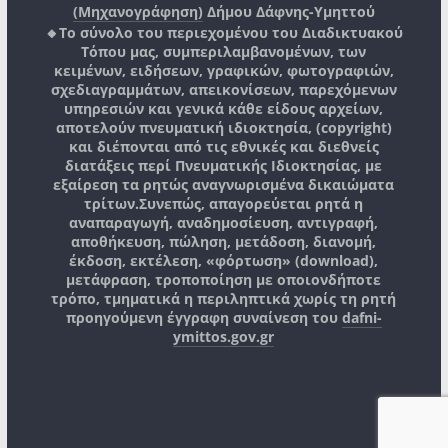
(Μηχανογράφηση)
Δήμου Δάφνης-Υμηττού
🔸Το σύνολο του περιεχομένου του Διαδικτυακού
Τόπου μας, συμπεριλαμβανομένων, των
κειμένων, ειδήσεων, γραφικών, φωτογραφιών,
σχεδιαγραμμάτων, απεικονίσεων, παρεχόμενων
υπηρεσιών και γενικά κάθε είδους αρχείων,
αποτελούν πνευματική ιδιοκτησία, (copyright)
και διέπονται από τις εθνικές και διεθνείς
διατάξεις περί Πνευματικής Ιδιοκτησίας, με
εξαίρεση τα ρητώς αναγνωρισμένα δικαιώματα
τρίτων.
Συνεπώς, απαγορεύεται ρητά η
αναπαραγωγή, αναδημοσίευση, αντιγραφή,
αποθήκευση, πώληση, μετάδοση, διανομή,
έκδοση, εκτέλεση, «φόρτωση» (download),
μετάφραση, τροποποίηση με οποιονδήποτε
τρόπο, τμηματικά η περιληπτικά χωρίς τη ρητή
προηγούμενη έγγραφη συναίνεση του
dafni-
ymittos.gov.gr