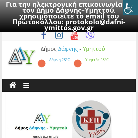
Για την ηλεκτρονική επικοινωνία με
τον Δήμο Δάφνης–Υμηττού,
χρησιμοποιείτε το email του
Πρωτοκόλλου:
protokolo@dafni-
Skip
Σάββατο, 8 Αυγούστου 2026
ymittos.gov.gr
to
content
Δήμος
Δάφνης
-
Υμηττού
Δάφνη
28°C
Υμηττός
28°C