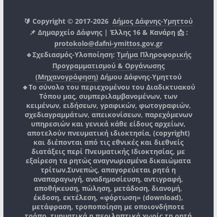
🔰 Copyright © 2017-2026
Δήμος Δάφνης-Υμηττού
📌 Δημαρχείο Δάφνης | Έλλης 16 & Κανάρη 📩 :
protokolo@dafni-ymittos.gov.gr
🔹Σχεδιασμός-Υλοποίηση:
Τμήμα Πληροφορικής
Προγραμματισμού & Οργάνωσης
(Μηχανογράφηση)
Δήμου Δάφνης-Υμηττού
🔸Το σύνολο του περιεχομένου του Διαδικτυακού
Τόπου μας, συμπεριλαμβανομένων, των
κειμένων, ειδήσεων, γραφικών, φωτογραφιών,
σχεδιαγραμμάτων, απεικονίσεων, παρεχόμενων
υπηρεσιών και γενικά κάθε είδους αρχείων,
αποτελούν πνευματική ιδιοκτησία, (copyright)
και διέπονται από τις εθνικές και διεθνείς
διατάξεις περί Πνευματικής Ιδιοκτησίας, με
εξαίρεση τα ρητώς αναγνωρισμένα δικαιώματα
τρίτων.
Συνεπώς, απαγορεύεται ρητά η
αναπαραγωγή, αναδημοσίευση, αντιγραφή,
αποθήκευση, πώληση, μετάδοση, διανομή,
έκδοση, εκτέλεση, «φόρτωση» (download),
μετάφραση, τροποποίηση με οποιονδήποτε
τρόπο, τμηματικά η περιληπτικά χωρίς τη ρητή