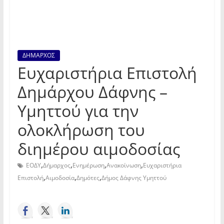
ΔΗΜΑΡΧΟΣ
Ευχαριστήρια Επιστολή
Δημάρχου Δάφνης –
Υμηττού για την
ολοκλήρωση του
διημέρου αιμοδοσίας
,
,
,
,
ΕΟΔΥ
Δήμαρχος
Ενημέρωση
Ανακοίνωση
Ευχαριστήρια
,
,
,
Επιστολή
Αιμοδοσία
Δημότες
Δήμος Δάφνης Υμηττού