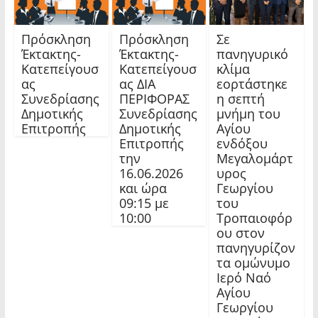
Πρόσκληση
Πρόσκληση
Σε
Έκτακτης-
Έκτακτης-
πανηγυρικό
Κατεπείγουσ
Κατεπείγουσ
κλίμα
ας
ας ΔΙΑ
εορτάστηκε
Συνεδρίασης
ΠΕΡΙΦΟΡΑΣ
η σεπτή
Δημοτικής
Συνεδρίασης
μνήμη του
Επιτροπής
Δημοτικής
Αγίου
Επιτροπής
ενδόξου
την
Μεγαλομάρτ
16.06.2026
υρος
και ώρα
Γεωργίου
09:15 με
του
10:00
Τροπαιοφόρ
ου στον
πανηγυρίζον
τα ομώνυμο
Ιερό Ναό
Αγίου
Γεωργίου