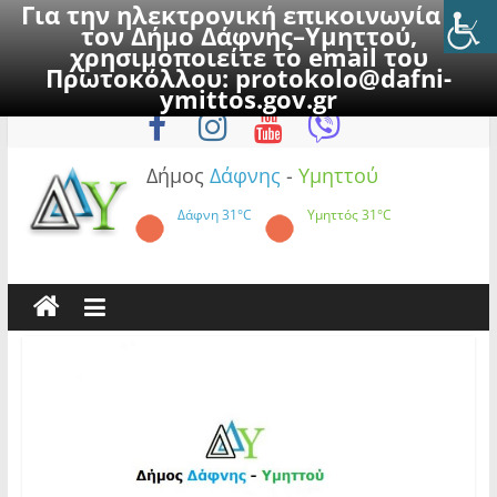
Για την ηλεκτρονική επικοινωνία με
τον Δήμο Δάφνης–Υμηττού,
χρησιμοποιείτε το email του
Πρωτοκόλλου:
protokolo@dafni-
Skip
Πέμπτη, 6 Αυγούστου 2026
ymittos.gov.gr
to
content
Δήμος
Δάφνης
-
Υμηττού
Δάφνη
31°C
Υμηττός
31°C