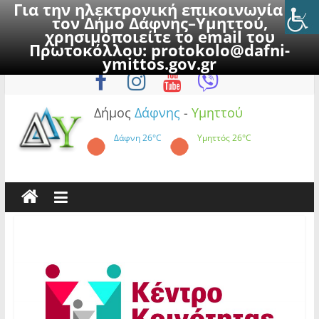
Για την ηλεκτρονική επικοινωνία με
τον Δήμο Δάφνης–Υμηττού,
χρησιμοποιείτε το email του
Πρωτοκόλλου:
protokolo@dafni-
Skip
Πέμπτη, 6 Αυγούστου 2026
ymittos.gov.gr
to
content
Δήμος
Δάφνης
-
Υμηττού
Δάφνη
26°C
Υμηττός
26°C