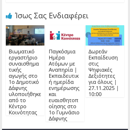
Ίσως Σας Ενδιαφέρει
Βιωματικό
Παγκόσμια
Δωρεάν
εργαστήριο
Ημέρα
Εκπαίδευση
συναισθημα
Ατόμων με
στις
τικής
Αναπηρία |
Ψηφιακές
αγωγής στο
Εκπαιδευτικ
Δεξιότητες
1ο Δημοτικό
ή ημερίδα
για όλους |
Δάφνης
ενημέρωσης
27.11.2025 |
υλοποιήθηκε
και
10:00
από το
ευαισθητοπ
Κέντρο
οίησης στο
Κοινότητας
1ο Γυμνάσιο
Δάφνης