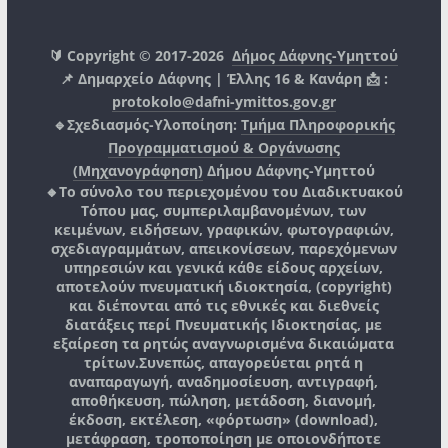
🔰 Copyright © 2017-2026
Δήμος Δάφνης-Υμηττού
📌 Δημαρχείο Δάφνης | Έλλης 16 & Κανάρη 📩 :
protokolo@dafni-ymittos.gov.gr
🔹Σχεδιασμός-Υλοποίηση:
Τμήμα Πληροφορικής
Προγραμματισμού & Οργάνωσης
(Μηχανογράφηση)
Δήμου Δάφνης-Υμηττού
🔸Το σύνολο του περιεχομένου του Διαδικτυακού
Τόπου μας, συμπεριλαμβανομένων, των
κειμένων, ειδήσεων, γραφικών, φωτογραφιών,
σχεδιαγραμμάτων, απεικονίσεων, παρεχόμενων
υπηρεσιών και γενικά κάθε είδους αρχείων,
αποτελούν πνευματική ιδιοκτησία, (copyright)
και διέπονται από τις εθνικές και διεθνείς
διατάξεις περί Πνευματικής Ιδιοκτησίας, με
εξαίρεση τα ρητώς αναγνωρισμένα δικαιώματα
τρίτων.
Συνεπώς, απαγορεύεται ρητά η
αναπαραγωγή, αναδημοσίευση, αντιγραφή,
αποθήκευση, πώληση, μετάδοση, διανομή,
έκδοση, εκτέλεση, «φόρτωση» (download),
μετάφραση, τροποποίηση με οποιονδήποτε