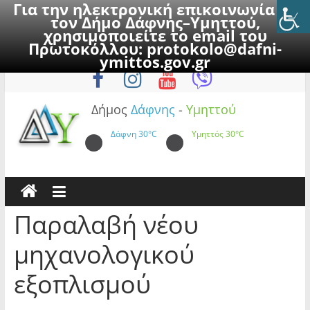
Για την ηλεκτρονική επικοινωνία με
τον Δήμο Δάφνης–Υμηττού,
χρησιμοποιείτε το email του
Πρωτοκόλλου:
protokolo@dafni-
Skip
Κυριακή, 9 Αυγούστου 2026
ymittos.gov.gr
to
content
Δήμος
Δάφνης
-
Υμηττού
Δάφνη
30°C
Υμηττός
30°C
Παραλαβή νέου
μηχανολογικού
εξοπλισμού