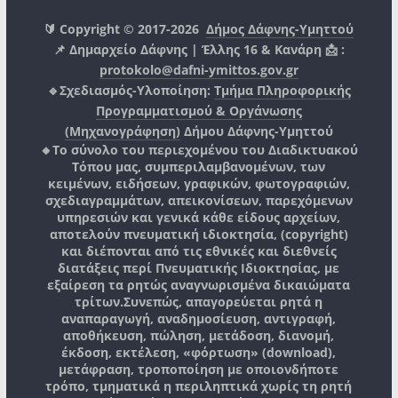
🔰 Copyright © 2017-2026
Δήμος Δάφνης-Υμηττού
📌 Δημαρχείο Δάφνης | Έλλης 16 & Κανάρη 📩 :
protokolo@dafni-ymittos.gov.gr
🔹Σχεδιασμός-Υλοποίηση:
Τμήμα Πληροφορικής
Προγραμματισμού & Οργάνωσης
(Μηχανογράφηση)
Δήμου Δάφνης-Υμηττού
🔸Το σύνολο του περιεχομένου του Διαδικτυακού
Τόπου μας, συμπεριλαμβανομένων, των
κειμένων, ειδήσεων, γραφικών, φωτογραφιών,
σχεδιαγραμμάτων, απεικονίσεων, παρεχόμενων
υπηρεσιών και γενικά κάθε είδους αρχείων,
αποτελούν πνευματική ιδιοκτησία, (copyright)
και διέπονται από τις εθνικές και διεθνείς
διατάξεις περί Πνευματικής Ιδιοκτησίας, με
εξαίρεση τα ρητώς αναγνωρισμένα δικαιώματα
τρίτων.
Συνεπώς, απαγορεύεται ρητά η
αναπαραγωγή, αναδημοσίευση, αντιγραφή,
αποθήκευση, πώληση, μετάδοση, διανομή,
έκδοση, εκτέλεση, «φόρτωση» (download),
μετάφραση, τροποποίηση με οποιονδήποτε
τρόπο, τμηματικά η περιληπτικά χωρίς τη ρητή