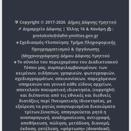
🔰 Copyright © 2017-2026
Δήμος Δάφνης-Υμηττού
📌 Δημαρχείο Δάφνης | Έλλης 16 & Κανάρη 📩 :
protokolo@dafni-ymittos.gov.gr
🔹Σχεδιασμός-Υλοποίηση:
Τμήμα Πληροφορικής
Προγραμματισμού & Οργάνωσης
(Μηχανογράφηση)
Δήμου Δάφνης-Υμηττού
🔸Το σύνολο του περιεχομένου του Διαδικτυακού
Τόπου μας, συμπεριλαμβανομένων, των
κειμένων, ειδήσεων, γραφικών, φωτογραφιών,
σχεδιαγραμμάτων, απεικονίσεων, παρεχόμενων
υπηρεσιών και γενικά κάθε είδους αρχείων,
αποτελούν πνευματική ιδιοκτησία, (copyright)
και διέπονται από τις εθνικές και διεθνείς
διατάξεις περί Πνευματικής Ιδιοκτησίας, με
εξαίρεση τα ρητώς αναγνωρισμένα δικαιώματα
τρίτων.
Συνεπώς, απαγορεύεται ρητά η
αναπαραγωγή, αναδημοσίευση, αντιγραφή,
αποθήκευση, πώληση, μετάδοση, διανομή,
έκδοση, εκτέλεση, «φόρτωση» (download),