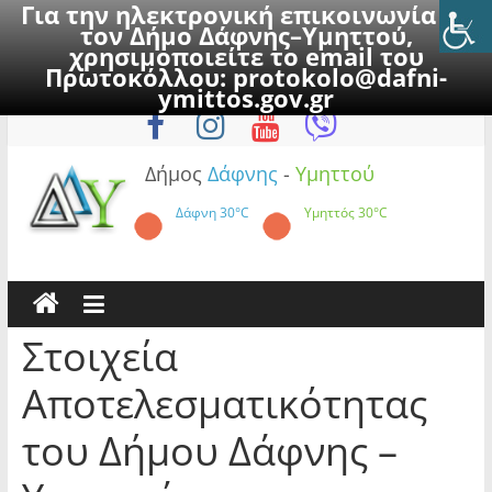
Για την ηλεκτρονική επικοινωνία με
τον Δήμο Δάφνης–Υμηττού,
χρησιμοποιείτε το email του
Πρωτοκόλλου:
protokolo@dafni-
Skip
Δευτέρα, 10 Αυγούστου 2026
ymittos.gov.gr
to
content
Δήμος
Δάφνης
-
Υμηττού
Δάφνη
30°C
Υμηττός
30°C
Στοιχεία
Αποτελεσματικότητας
του Δήμου Δάφνης –