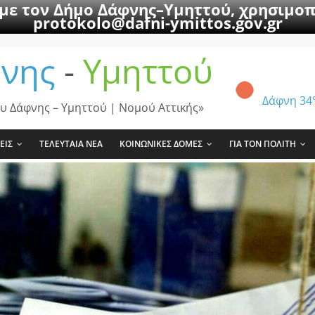
 με τον Δήμο Δάφνης–Υμηττού, χρησιμοπ
protokolo@dafni-ymittos.gov.gr
νης
-
Υμηττού
Δάφνη
34
υ Δάφνης – Υμηττού | Νομού Αττικής»
ΕΙΣ
ΤΕΛΕΥΤΑΙΑ ΝΕΑ
ΚΟΙΝΩΝΙΚΕΣ ΔΟΜΕΣ
ΓΙΑ ΤΟΝ ΠΟΛΙΤΗ