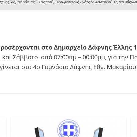
νης, Δήμος Δάφνης - Υμηττού, Περιφερειακή Ενότητα Κεντρικού Τομέα Αθηνών, 
προσέρχονται στο Δημαρχείο Δάφνης Έλλης 
μ και Σάββατο από 07:00πμ – 00:00μμ, για την 
γίνεται στο 4ο Γυμνάσιο Δάφνης Εθν. Μακαρίου