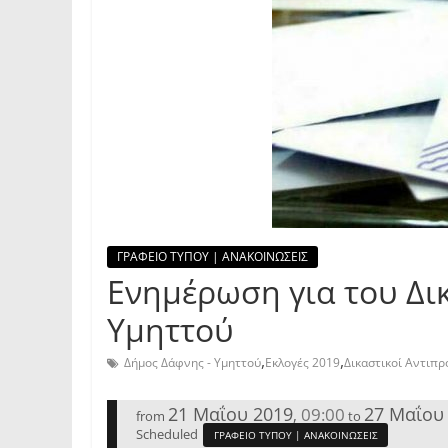
ΓΡΑΦΕΙΟ ΤΥΠΟΥ | ΑΝΑΚΟΙΝΩΣΕΙΣ
Ενημέρωση για του Δι
Υμηττού
,
,
Δήμος Δάφνης - Υμηττού
Εκλογές 2019
Δικαστικοί Αντιπ
21 Μαΐου 2019
27 Μαΐου
09:00
,
from
to
Scheduled
ΓΡΑΦΕΙΟ ΤΥΠΟΥ | ΑΝΑΚΟΙΝΩΣΕΙΣ