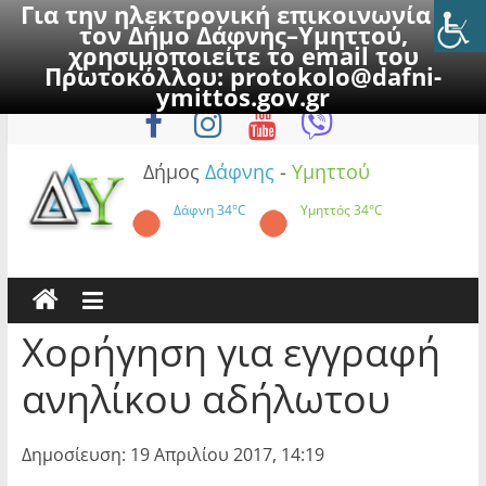
Για την ηλεκτρονική επικοινωνία με
τον Δήμο Δάφνης–Υμηττού,
χρησιμοποιείτε το email του
Πρωτοκόλλου:
protokolo@dafni-
Skip
Πέμπτη, 6 Αυγούστου 2026
ymittos.gov.gr
to
content
Δήμος
Δάφνης
-
Υμηττού
Δάφνη
34°C
Υμηττός
34°C
Χορήγηση για εγγραφή
ανηλίκου αδήλωτου
Δημοσίευση: 19 Απριλίου 2017, 14:19