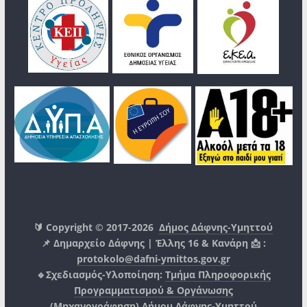
🔰 Copyright © 2017-2026
Δήμος Δάφνης-Υμηττού
📌 Δημαρχείο Δάφνης | Έλλης 16 & Κανάρη 📩 :
protokolo@dafni-ymittos.gov.gr
🔹Σχεδιασμός-Υλοποίηση:
Τμήμα Πληροφορικής
Προγραμματισμού & Οργάνωσης
(Μηχανογράφηση)
Δήμου Δάφνης-Υμηττού