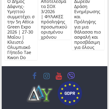
Ο Δήμος
Αποτελέσμα
Δωρεάν
Δάφνης-
τα ΣΟΧ
Δράση
Υμηττού
3/2026
Ενημέρωσης
συμμετέχει σ
| ΦΥΛΑΚΕΣ
και
την 5η Attica
πρόσληψης
Πρόληψης
Green Expo
προσωπικού
για μια
2026 | 27-30
ορισμένου
θάλασσα πιο
Μαΐου |
χρόνου
ασφαλή και
Κλειστό
προσβάσιμη
Ολυμπιακό
για όλους
Γήπεδο Tae
Kwon Do