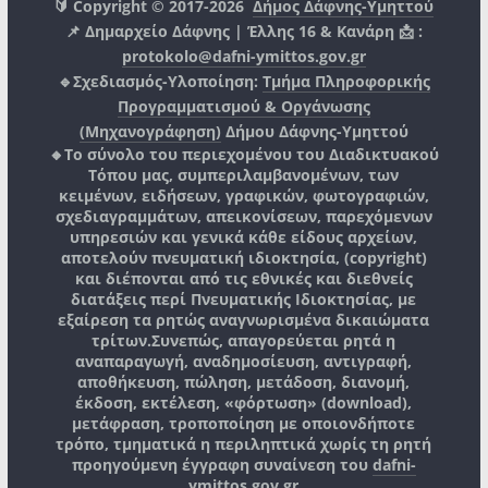
🔰 Copyright © 2017-2026
Δήμος Δάφνης-Υμηττού
📌 Δημαρχείο Δάφνης | Έλλης 16 & Κανάρη 📩 :
protokolo@dafni-ymittos.gov.gr
🔹Σχεδιασμός-Υλοποίηση:
Τμήμα Πληροφορικής
Προγραμματισμού & Οργάνωσης
(Μηχανογράφηση)
Δήμου Δάφνης-Υμηττού
🔸Το σύνολο του περιεχομένου του Διαδικτυακού
Τόπου μας, συμπεριλαμβανομένων, των
κειμένων, ειδήσεων, γραφικών, φωτογραφιών,
σχεδιαγραμμάτων, απεικονίσεων, παρεχόμενων
υπηρεσιών και γενικά κάθε είδους αρχείων,
αποτελούν πνευματική ιδιοκτησία, (copyright)
και διέπονται από τις εθνικές και διεθνείς
διατάξεις περί Πνευματικής Ιδιοκτησίας, με
εξαίρεση τα ρητώς αναγνωρισμένα δικαιώματα
τρίτων.
Συνεπώς, απαγορεύεται ρητά η
αναπαραγωγή, αναδημοσίευση, αντιγραφή,
αποθήκευση, πώληση, μετάδοση, διανομή,
έκδοση, εκτέλεση, «φόρτωση» (download),
μετάφραση, τροποποίηση με οποιονδήποτε
τρόπο, τμηματικά η περιληπτικά χωρίς τη ρητή
προηγούμενη έγγραφη συναίνεση του
dafni-
ymittos.gov.gr