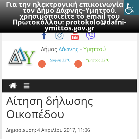
Για την ηλεκτρονική επικοινωνία με
τον Δήμο Δάφνης–Υμηττού,
χρησιμοποιείτε το email του
Πρωτοκόλλου:
protokolo@dafni-
Skip
Παρασκευή, 7 Αυγούστου 2026
ymittos.gov.gr
to
content
Δήμος
Δάφνης
-
Υμηττού
Δάφνη
32°C
Υμηττός
32°C
Αίτηση δήλωσης
Οικοπέδου
Δημοσίευση: 4 Απριλίου 2017, 11:06