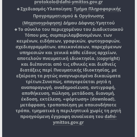
protokolo@dafni-ymittos.gov.gr
🔹Σχεδιασμός-Υλοποίηση:
Τμήμα Πληροφορικής
Προγραμματισμού & Οργάνωσης
(Μηχανογράφηση)
Δήμου Δάφνης-Υμηττού
🔸Το σύνολο του περιεχομένου του Διαδικτυακού
Τόπου μας, συμπεριλαμβανομένων, των
κειμένων, ειδήσεων, γραφικών, φωτογραφιών,
σχεδιαγραμμάτων, απεικονίσεων, παρεχόμενων
υπηρεσιών και γενικά κάθε είδους αρχείων,
αποτελούν πνευματική ιδιοκτησία, (copyright)
και διέπονται από τις εθνικές και διεθνείς
διατάξεις περί Πνευματικής Ιδιοκτησίας, με
εξαίρεση τα ρητώς αναγνωρισμένα δικαιώματα
τρίτων.
Συνεπώς, απαγορεύεται ρητά η
αναπαραγωγή, αναδημοσίευση, αντιγραφή,
αποθήκευση, πώληση, μετάδοση, διανομή,
έκδοση, εκτέλεση, «φόρτωση» (download),
μετάφραση, τροποποίηση με οποιονδήποτε
τρόπο, τμηματικά η περιληπτικά χωρίς τη ρητή
προηγούμενη έγγραφη συναίνεση του
dafni-
ymittos.gov.gr