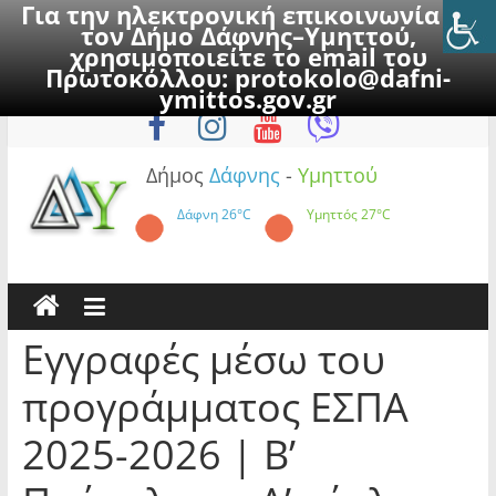
Για την ηλεκτρονική επικοινωνία με
τον Δήμο Δάφνης–Υμηττού,
χρησιμοποιείτε το email του
Πρωτοκόλλου:
protokolo@dafni-
Skip
Πέμπτη, 6 Αυγούστου 2026
ymittos.gov.gr
to
content
Δήμος
Δάφνης
-
Υμηττού
Δάφνη
26°C
Υμηττός
27°C
Εγγραφές μέσω του
προγράμματος ΕΣΠΑ
2025-2026 | Β’