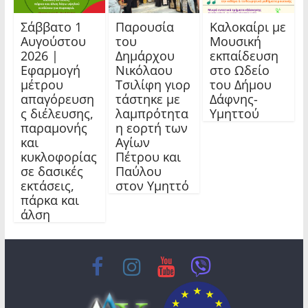
Σάββατο 1
Παρουσία
Καλοκαίρι με
Αυγούστου
του
Μουσική
2026 |
Δημάρχου
εκπαίδευση
Εφαρμογή
Νικόλαου
στο Ωδείο
μέτρου
Τσιλίφη γιορ
του Δήμου
απαγόρευση
τάστηκε με
Δάφνης-
ς διέλευσης,
λαμπρότητα
Υμηττού
παραμονής
η εορτή των
και
Αγίων
κυκλοφορίας
Πέτρου και
σε δασικές
Παύλου
εκτάσεις,
στον Υμηττό
πάρκα και
άλση