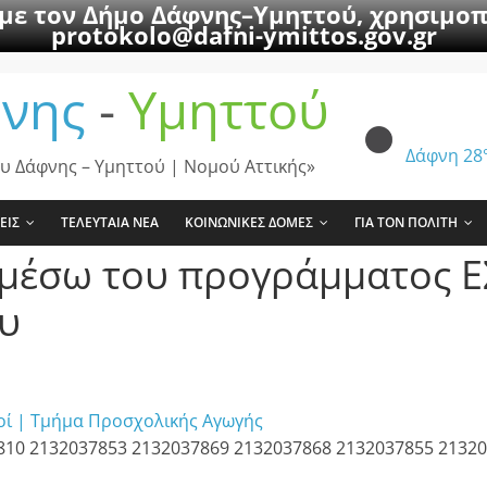
 με τον Δήμο Δάφνης–Υμηττού, χρησιμοπ
protokolo@dafni-ymittos.gov.gr
νης
-
Υμηττού
Δάφνη
28
υ Δάφνης – Υμηττού | Νομού Αττικής»
ΕΙΣ
ΤΕΛΕΥΤΑΙΑ ΝΕΑ
ΚΟΙΝΩΝΙΚΕΣ ΔΟΜΕΣ
ΓΙΑ ΤΟΝ ΠΟΛΙΤΗ
μέσω του προγράμματος ΕΣ
ου
μοί | Τμήμα Προσχολικής Αγωγής
7810 2132037853 2132037869 2132037868 2132037855 2132