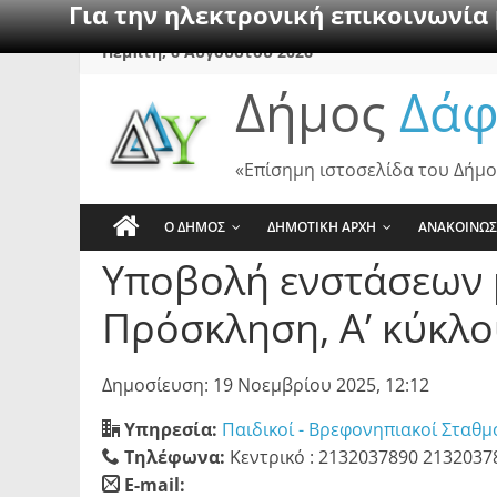
Για την ηλεκτρονική επικοινωνία
Skip
Πέμπτη, 6 Αυγούστου 2026
to
Δήμος
Δάφ
content
«Επίσημη ιστοσελίδα του Δήμο
Ο ΔΗΜΟΣ
ΔΗΜΟΤΙΚΗ ΑΡΧΗ
ΑΝΑΚΟΙΝΩΣ
Υποβολή ενστάσεων 
Πρόσκληση, Α’ κύκλ
Δημοσίευση: 19 Νοεμβρίου 2025, 12:12
Υπηρεσία:
Παιδικοί - Βρεφονηπιακοί Σταθ
Τηλέφωνα:
Κεντρικό : 2132037890 213203
E-mail: