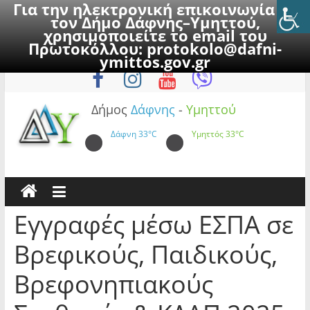
Για την ηλεκτρονική επικοινωνία με
τον Δήμο Δάφνης–Υμηττού,
χρησιμοποιείτε το email του
Πρωτοκόλλου:
protokolo@dafni-
Skip
Σάββατο, 8 Αυγούστου 2026
ymittos.gov.gr
to
content
Δήμος
Δάφνης
-
Υμηττού
Δάφνη
33°C
Υμηττός
33°C
Εγγραφές μέσω ΕΣΠΑ σε
Βρεφικούς, Παιδικούς,
Βρεφονηπιακούς