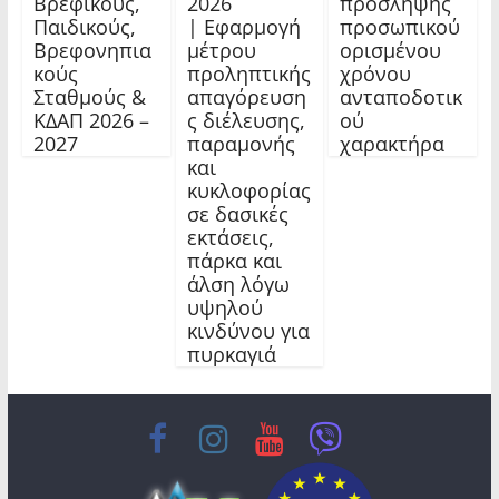
Βρεφικούς,
2026
πρόσληψης
Παιδικούς,
| Εφαρμογή
προσωπικού
Βρεφονηπια
μέτρου
ορισμένου
κούς
προληπτικής
χρόνου
Σταθμούς &
απαγόρευση
ανταποδοτικ
ΚΔΑΠ 2026 –
ς διέλευσης,
ού
2027
παραμονής
χαρακτήρα
και
κυκλοφορίας
σε δασικές
εκτάσεις,
πάρκα και
άλση λόγω
υψηλού
κινδύνου για
πυρκαγιά