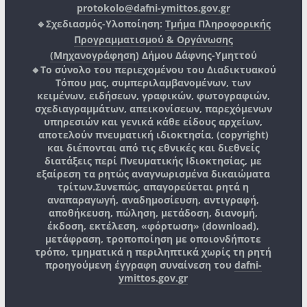
protokolo@dafni-ymittos.gov.gr
🔹Σχεδιασμός-Υλοποίηση:
Τμήμα Πληροφορικής
Προγραμματισμού & Οργάνωσης
(Μηχανογράφηση)
Δήμου Δάφνης-Υμηττού
🔸Το σύνολο του περιεχομένου του Διαδικτυακού
Τόπου μας, συμπεριλαμβανομένων, των
κειμένων, ειδήσεων, γραφικών, φωτογραφιών,
σχεδιαγραμμάτων, απεικονίσεων, παρεχόμενων
υπηρεσιών και γενικά κάθε είδους αρχείων,
αποτελούν πνευματική ιδιοκτησία, (copyright)
και διέπονται από τις εθνικές και διεθνείς
διατάξεις περί Πνευματικής Ιδιοκτησίας, με
εξαίρεση τα ρητώς αναγνωρισμένα δικαιώματα
τρίτων.
Συνεπώς, απαγορεύεται ρητά η
αναπαραγωγή, αναδημοσίευση, αντιγραφή,
αποθήκευση, πώληση, μετάδοση, διανομή,
έκδοση, εκτέλεση, «φόρτωση» (download),
μετάφραση, τροποποίηση με οποιονδήποτε
τρόπο, τμηματικά η περιληπτικά χωρίς τη ρητή
προηγούμενη έγγραφη συναίνεση του
dafni-
ymittos.gov.gr