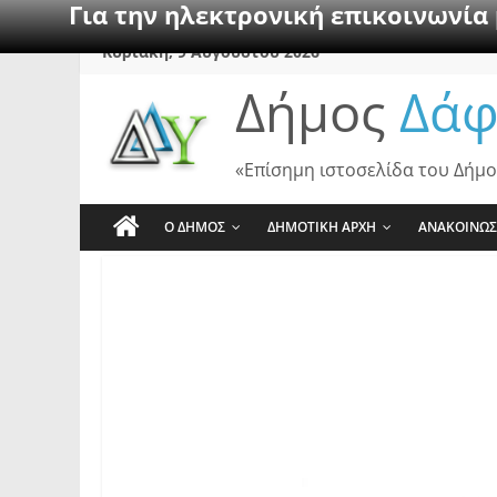
Για την ηλεκτρονική επικοινωνία
Skip
Κυριακή, 9 Αυγούστου 2026
to
Δήμος
Δάφ
content
«Επίσημη ιστοσελίδα του Δήμο
Ο ΔΗΜΟΣ
ΔΗΜΟΤΙΚΗ ΑΡΧΗ
ΑΝΑΚΟΙΝΩΣ