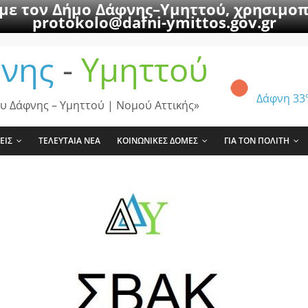
 με τον Δήμο Δάφνης–Υμηττού, χρησιμοπ
protokolo@dafni-ymittos.gov.gr
νης
-
Υμηττού
Δάφνη
33
υ Δάφνης – Υμηττού | Νομού Αττικής»
ΕΙΣ
ΤΕΛΕΥΤΑΙΑ ΝΕΑ
ΚΟΙΝΩΝΙΚΕΣ ΔΟΜΕΣ
ΓΙΑ ΤΟΝ ΠΟΛΙΤΗ