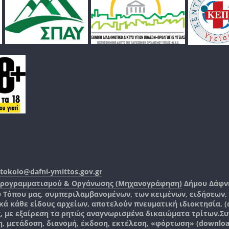
tokolo@dafni-ymittos.gov.gr
Προγραμματισμού & Οργάνωσης (Μηχανογράφηση)
Δήμου Δάφν
ύ Τόπου μας, συμπεριλαμβανομένων, των κειμένων, ειδήσεων
 κάθε είδους αρχείων, αποτελούν πνευματική ιδιοκτησία, (co
ς, με εξαίρεση τα ρητώς αναγνωρισμένα δικαιώματα τρίτων.
Συ
, μετάδοση, διανομή, έκδοση, εκτέλεση, «φόρτωση» (downlo