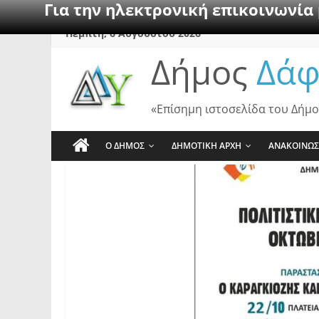
Για την ηλεκτρονική επικοινωνία
Skip
Πέμπτη, 6 Αυγούστου 2026
to
Δήμος
Δάφ
content
«Επίσημη ιστοσελίδα του Δήμο
Ο ΔΗΜΟΣ
ΔΗΜΟΤΙΚΗ ΑΡΧΗ
ΑΝΑΚΟΙΝΩΣ