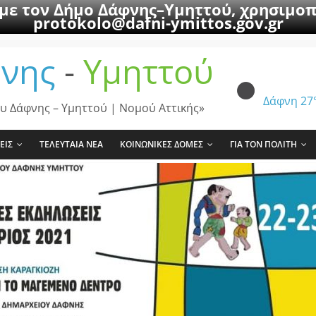
 με τον Δήμο Δάφνης–Υμηττού, χρησιμοπ
protokolo@dafni-ymittos.gov.gr
νης
-
Υμηττού
Δάφνη
27
υ Δάφνης – Υμηττού | Νομού Αττικής»
ΕΙΣ
ΤΕΛΕΥΤΑΙΑ ΝΕΑ
ΚΟΙΝΩΝΙΚΕΣ ΔΟΜΕΣ
ΓΙΑ ΤΟΝ ΠΟΛΙΤΗ