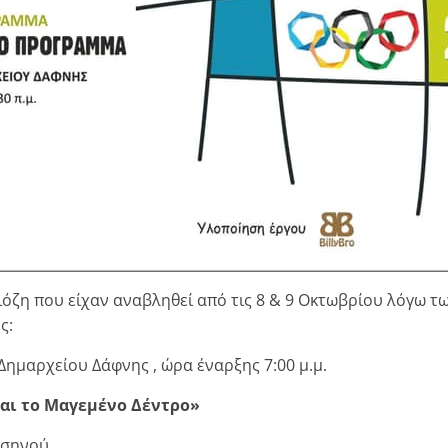
όζη που είχαν αναβληθεί από τις 8 & 9 Οκτωβρίου λόγω τ
ς:
Δημαρχείου Δάφνης , ώρα έναρξης 7:00 μ.μ.
και το Μαγεμένο Δέντρο»
σσηνού