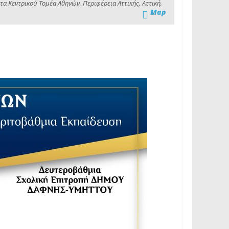
α Κεντρικού Τομέα Αθηνών, Περιφέρεια Αττικής, Αττική,
Map