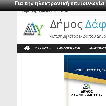
Για την ηλεκτρονική επικοινωνία
Skip
Κυριακή, 9 Αυγούστου 2026
to
Δήμος
Δάφ
content
«Επίσημη ιστοσελίδα του Δήμο
Ο ΔΗΜΟΣ
ΔΗΜΟΤΙΚΗ ΑΡΧΗ
ΑΝΑΚΟΙΝΩΣ