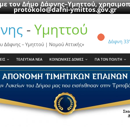
 με τον Δήμο Δάφνης–Υμηττού, χρησιμοπ
protokolo@dafni-ymittos.gov.gr
νης
-
Υμηττού
Δάφνη
33
υ Δάφνης – Υμηττού | Νομού Αττικής»
ΕΙΣ
ΤΕΛΕΥΤΑΙΑ ΝΕΑ
ΚΟΙΝΩΝΙΚΕΣ ΔΟΜΕΣ
ΓΙΑ ΤΟΝ ΠΟΛΙΤΗ