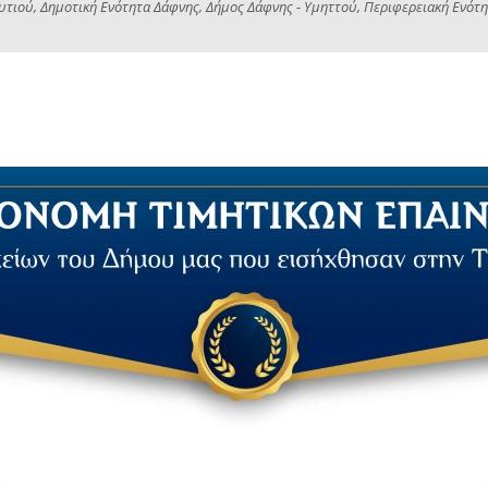
υτιού, Δημοτική Ενότητα Δάφνης, Δήμος Δάφνης - Υμηττού, Περιφερειακή Ενότητ