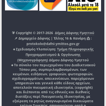
🔰 Copyright © 2017-2026
Δήμος Δάφνης-Υμηττού
📌 Δημαρχείο Δάφνης | Έλλης 16 & Κανάρη 📩 :
protokolo@dafni-ymittos.gov.gr
🔹Σχεδιασμός-Υλοποίηση:
Τμήμα Πληροφορικής
Προγραμματισμού & Οργάνωσης
(Μηχανογράφηση)
Δήμου Δάφνης-Υμηττού
🔸Το σύνολο του περιεχομένου του Διαδικτυακού
Τόπου μας, συμπεριλαμβανομένων, των
κειμένων, ειδήσεων, γραφικών, φωτογραφιών,
σχεδιαγραμμάτων, απεικονίσεων, παρεχόμενων
υπηρεσιών και γενικά κάθε είδους αρχείων,
αποτελούν πνευματική ιδιοκτησία, (copyright)
και διέπονται από τις εθνικές και διεθνείς
διατάξεις περί Πνευματικής Ιδιοκτησίας, με
εξαίρεση τα ρητώς αναγνωρισμένα δικαιώματα
τρίτων.
Συνεπώς, απαγορεύεται ρητά η