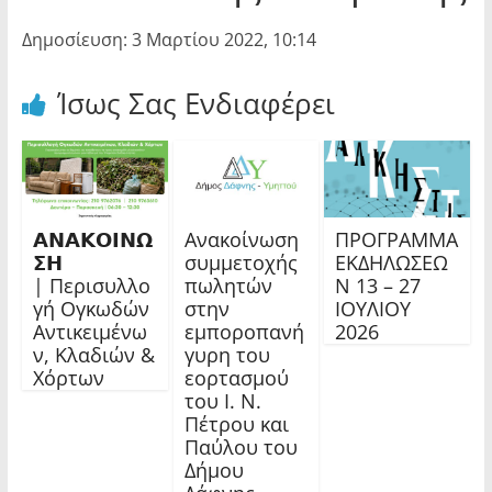
Δημοσίευση: 3 Μαρτίου 2022, 10:14
Ίσως Σας Ενδιαφέρει
𝝖𝝢𝝖𝝟𝝤𝝞𝝢𝝮
Ανακοίνωση
ΠΡΟΓΡΑΜΜΑ
𝝨𝝜
συμμετοχής
ΕΚΔΗΛΩΣΕΩ
| Περισυλλο
πωλητών
Ν 13 – 27
γή Ογκωδών
στην
ΙΟΥΛΙΟΥ
Αντικειμένω
εμποροπανή
2026
ν, Κλαδιών &
γυρη του
Χόρτων
εορτασμού
του Ι. Ν.
Πέτρου και
Παύλου του
Δήμου