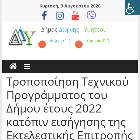
Skip
Κυριακή, 9 Αυγούστου 2026
to
content
Δήμος
Δάφνης
-
Υμηττού
Δάφνη
31°C
Υμηττός
31°C
Τροποποίηση Τεχνικού
Προγράμματος του
Δήμου έτους 2022
κατόπιν εισήγησης της
Εκτελεστικής Επιτροπής