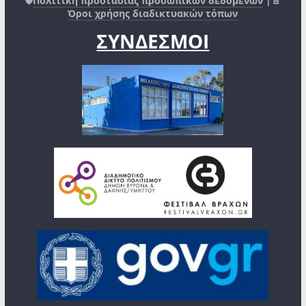
🛡️
Πολιτική προστασίας προσωπικών δεδομένων
|📄
Όροι χρήσης διαδικτυακών τόπων
ΣΥΝΔΕΣΜΟΙ