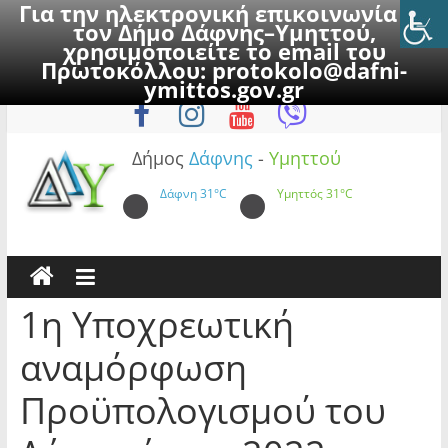
Για την ηλεκτρονική επικοινωνία με
τον Δήμο Δάφνης–Υμηττού,
χρησιμοποιείτε το email του
Πρωτοκόλλου:
protokolo@dafni-
Skip
Σάββατο, 8 Αυγούστου 2026
ymittos.gov.gr
to
content
Δήμος
Δάφνης
-
Υμηττού
Δάφνη
31°C
Υμηττός
31°C
1η Υποχρεωτική
αναμόρφωση
Προϋπολογισμού του