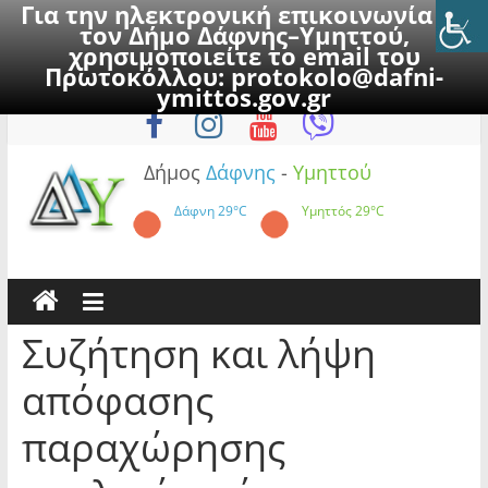
Για την ηλεκτρονική επικοινωνία με
τον Δήμο Δάφνης–Υμηττού,
χρησιμοποιείτε το email του
Πρωτοκόλλου:
protokolo@dafni-
Skip
Παρασκευή, 7 Αυγούστου 2026
ymittos.gov.gr
to
content
Δήμος
Δάφνης
-
Υμηττού
Δάφνη
29°C
Υμηττός
29°C
Συζήτηση και λήψη
απόφασης
παραχώρησης