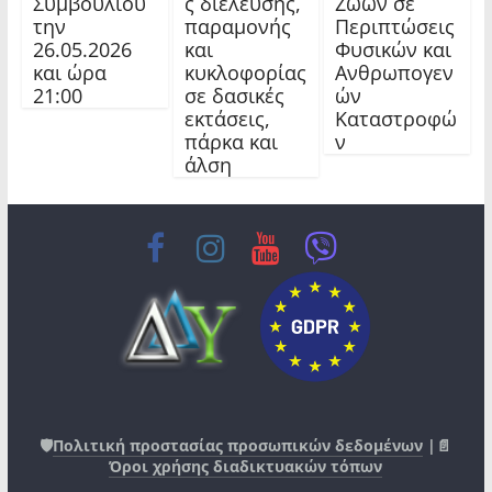
Συμβουλίου
ς διέλευσης,
Ζώων σε
την
παραμονής
Περιπτώσεις
26.05.2026
και
Φυσικών και
και ώρα
κυκλοφορίας
Ανθρωπογεν
21:00
σε δασικές
ών
εκτάσεις,
Καταστροφώ
πάρκα και
ν
άλση
🛡️
Πολιτική προστασίας προσωπικών δεδομένων
|📄
Όροι χρήσης διαδικτυακών τόπων