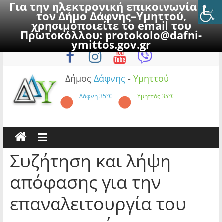
Για την ηλεκτρονική επικοινωνία με
τον Δήμο Δάφνης–Υμηττού,
χρησιμοποιείτε το email του
Πρωτοκόλλου:
protokolo@dafni-
Skip
Σάββατο, 8 Αυγούστου 2026
ymittos.gov.gr
to
content
Δήμος
Δάφνης
-
Υμηττού
Δάφνη
35°C
Υμηττός
35°C
Συζήτηση και λήψη
απόφασης για την
επαναλειτουργία του