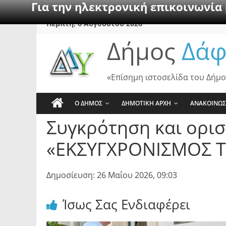
Για την ηλεκτρονική επικοινωνία
Skip
Πέμπτη, 6 Αυγούστου 2026
to
Δήμος
Δάφ
content
«Επίσημη ιστοσελίδα του Δήμο
Ο ΔΗΜΟΣ
ΔΗΜΟΤΙΚΗ ΑΡΧΗ
ΑΝΑΚΟΙΝΩΣ
Συγκρότηση και ορι
«ΕΚΣΥΓΧΡΟΝΙΣΜΟΣ Τ
Δημοσίευση: 26 Μαΐου 2026, 09:03
Ίσως Σας Ενδιαφέρει