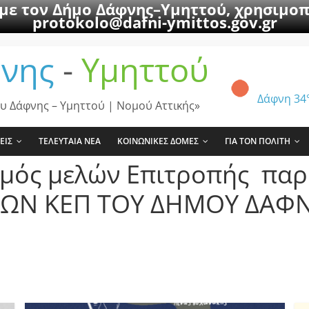
 με τον Δήμο Δάφνης–Υμηττού, χρησιμοπ
protokolo@dafni-ymittos.gov.gr
νης
-
Υμηττού
Δάφνη
34
υ Δάφνης – Υμηττού | Νομού Αττικής»
ΕΙΣ
ΤΕΛΕΥΤΑΙΑ ΝΕΑ
ΚΟΙΝΩΝΙΚΕΣ ΔΟΜΕΣ
ΓΙΑ ΤΟΝ ΠΟΛΙΤΗ
σμός μελών Επιτροπής παρ
ΩΝ ΚΕΠ ΤΟΥ ΔΗΜΟΥ ΔΑΦΝ