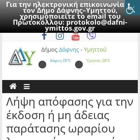
Για την ηλεκτρονική επικοινωνία με
τον Δήμο Δάφνης–Υμηττού,
χρησιμοποιείτε το email του
Πρωτοκόλλου:
protokolo@dafni-
Skip
Πέμπτη, 6 Αυγούστου 2026
ymittos.gov.gr
to
content
Δήμος
Δάφνης
-
Υμηττού
Δάφνη
28°C
Υμηττός
28°C
Λήψη απόφασης για την
έκδοση ή μη άδειας
παράτασης ωραρίου