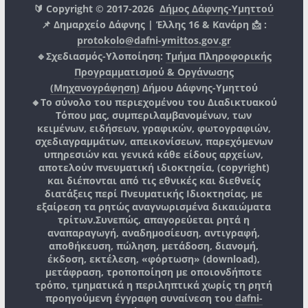
🔰 Copyright © 2017-2026
Δήμος Δάφνης-Υμηττού
📌 Δημαρχείο Δάφνης | Έλλης 16 & Κανάρη 📩 :
protokolo@dafni-ymittos.gov.gr
🔹Σχεδιασμός-Υλοποίηση:
Τμήμα Πληροφορικής
Προγραμματισμού & Οργάνωσης
(Μηχανογράφηση)
Δήμου Δάφνης-Υμηττού
🔸Το σύνολο του περιεχομένου του Διαδικτυακού
Τόπου μας, συμπεριλαμβανομένων, των
κειμένων, ειδήσεων, γραφικών, φωτογραφιών,
σχεδιαγραμμάτων, απεικονίσεων, παρεχόμενων
υπηρεσιών και γενικά κάθε είδους αρχείων,
αποτελούν πνευματική ιδιοκτησία, (copyright)
και διέπονται από τις εθνικές και διεθνείς
διατάξεις περί Πνευματικής Ιδιοκτησίας, με
εξαίρεση τα ρητώς αναγνωρισμένα δικαιώματα
τρίτων.
Συνεπώς, απαγορεύεται ρητά η
αναπαραγωγή, αναδημοσίευση, αντιγραφή,
αποθήκευση, πώληση, μετάδοση, διανομή,
έκδοση, εκτέλεση, «φόρτωση» (download),
μετάφραση, τροποποίηση με οποιονδήποτε
τρόπο, τμηματικά η περιληπτικά χωρίς τη ρητή
προηγούμενη έγγραφη συναίνεση του
dafni-