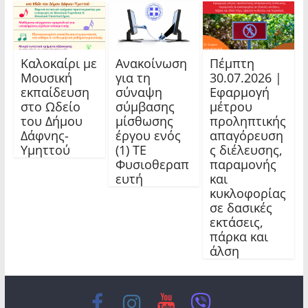
Καλοκαίρι με
Ανακοίνωση
Πέμπτη
Μουσική
για τη
30.07.2026 |
εκπαίδευση
σύναψη
Εφαρμογή
στο Ωδείο
σύμβασης
μέτρου
του Δήμου
μίσθωσης
προληπτικής
Δάφνης-
έργου ενός
απαγόρευση
Υμηττού
(1) ΤΕ
ς διέλευσης,
Φυσιοθεραπ
παραμονής
ευτή
και
κυκλοφορίας
σε δασικές
εκτάσεις,
πάρκα και
άλση