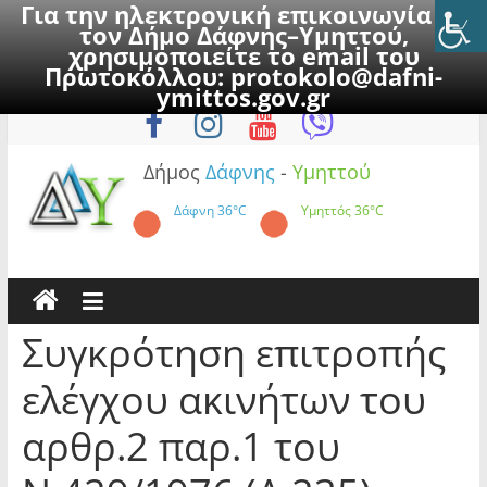
Για την ηλεκτρονική επικοινωνία με
τον Δήμο Δάφνης–Υμηττού,
χρησιμοποιείτε το email του
Πρωτοκόλλου:
protokolo@dafni-
Skip
Σάββατο, 8 Αυγούστου 2026
ymittos.gov.gr
to
content
Δήμος
Δάφνης
-
Υμηττού
Δάφνη
36°C
Υμηττός
36°C
Συγκρότηση επιτροπής
ελέγχου ακινήτων του
αρθρ.2 παρ.1 του