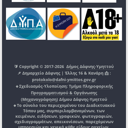
🔰 Copyright © 2017-2026
Δήμος Δάφνης-Υμηττού
📌 Δημαρχείο Δάφνης | Έλλης 16 & Κανάρη 📩 :
protokolo@dafni-ymittos.gov.gr
🔹Σχεδιασμός-Υλοποίηση:
Τμήμα Πληροφορικής
Προγραμματισμού & Οργάνωσης
(Μηχανογράφηση)
Δήμου Δάφνης-Υμηττού
🔸Το σύνολο του περιεχομένου του Διαδικτυακού
Τόπου μας, συμπεριλαμβανομένων, των
κειμένων, ειδήσεων, γραφικών, φωτογραφιών,
σχεδιαγραμμάτων, απεικονίσεων, παρεχόμενων
υπηρεσιών και γενικά κάθε είδους αρχείων,