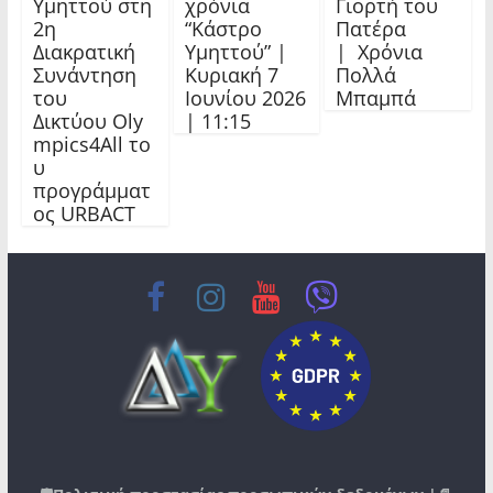
Υμηττού στη
χρόνια
Γιορτή του
2η
“Κάστρο
Πατέρα
Διακρατική
Υμηττού” |
| Χρόνια
Συνάντηση
Κυριακή 7
Πολλά
του
Ιουνίου 2026
Μπαμπά
Δικτύου Oly
| 11:15
mpics4All το
υ
προγράμματ
ος URBACT