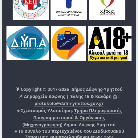
🔰 Copyright © 2017-2026
Δήμος Δάφνης-Υμηττού
📌 Δημαρχείο Δάφνης | Έλλης 16 & Κανάρη 📩 :
protokolo@dafni-ymittos.gov.gr
🔹Σχεδιασμός-Υλοποίηση:
Τμήμα Πληροφορικής
Προγραμματισμού & Οργάνωσης
(Μηχανογράφηση)
Δήμου Δάφνης-Υμηττού
🔸Το σύνολο του περιεχομένου του Διαδικτυακού
Τόπου μας, συμπεριλαμβανομένων, των