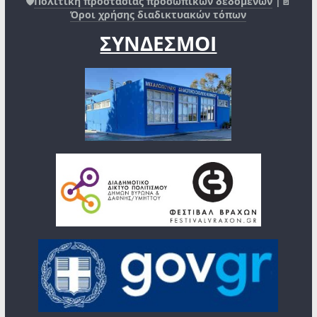
🛡️
Πολιτική προστασίας προσωπικών δεδομένων
|📄
Όροι χρήσης διαδικτυακών τόπων
ΣΥΝΔΕΣΜΟΙ