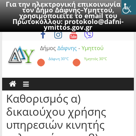
Για την ηλεκτρονική επικοινωνία με
τον Δήμο Δάφνης–Υμηττού,
χρησιμοποιείτε το email του
Πρωτοκόλλου:
protokolo@dafni-
Skip
Παρασκευή, 7 Αυγούστου 2026
ymittos.gov.gr
to
content
Δήμος
Δάφνης
-
Υμηττού
Δάφνη
30°C
Υμηττός
30°C
Καθορισμός α)
δικαιούχου χρήσης
υπηρεσιών κινητής