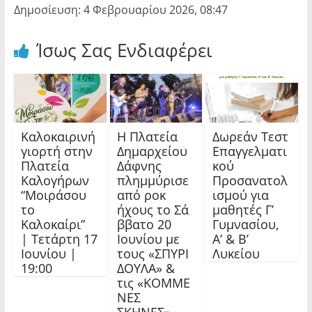
Δημοσίευση: 4 Φεβρουαρίου 2026, 08:47
Ίσως Σας Ενδιαφέρει
Καλοκαιρινή
Η Πλατεία
Δωρεάν Τεστ
γιορτή στην
Δημαρχείου
Επαγγελματι
Πλατεία
Δάφνης
κού
Καλογήρων
πλημμύρισε
Προσανατολ
“Μοιράσου
από ροκ
ισμού για
το
ήχους το Σά
μαθητές Γ’
Καλοκαίρι”
ββατο 20
Γυμνασίου,
| Τετάρτη 17
Ιουνίου με
Α’ & Β’
Ιουνίου |
τους «ΣΠΥΡΙ
Λυκείου
19:00
ΔΟΥΛΑ» &
τις «ΚΟΜΜΕ
ΝΕΣ
ΣΚΗΝΕΣ»