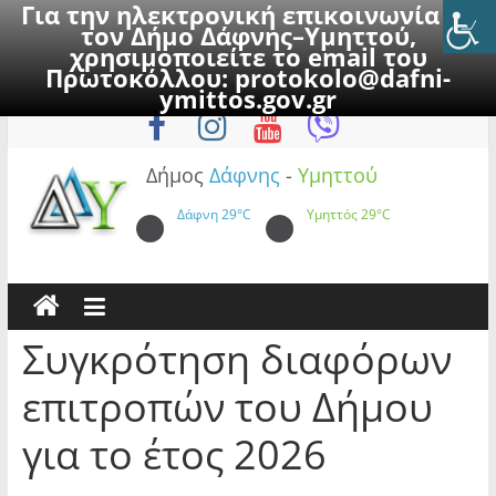
Για την ηλεκτρονική επικοινωνία με
τον Δήμο Δάφνης–Υμηττού,
χρησιμοποιείτε το email του
Πρωτοκόλλου:
protokolo@dafni-
Skip
Παρασκευή, 7 Αυγούστου 2026
ymittos.gov.gr
to
content
Δήμος
Δάφνης
-
Υμηττού
Δάφνη
29°C
Υμηττός
29°C
Συγκρότηση διαφόρων
επιτροπών του Δήμου
για το έτος 2026