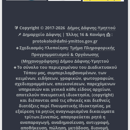
🔰 Copyright © 2017-2026
Δήμος Δάφνης-Υμηττού
📌 Δημαρχείο Δάφνης | Έλλης 16 & Κανάρη 📩 :
protokolo@dafni-ymittos.gov.gr
🔹Σχεδιασμός-Υλοποίηση:
Τμήμα Πληροφορικής
Προγραμματισμού & Οργάνωσης
(Μηχανογράφηση)
Δήμου Δάφνης-Υμηττού
🔸Το σύνολο του περιεχομένου του Διαδικτυακού
Τόπου μας, συμπεριλαμβανομένων, των
κειμένων, ειδήσεων, γραφικών, φωτογραφιών,
σχεδιαγραμμάτων, απεικονίσεων, παρεχόμενων
υπηρεσιών και γενικά κάθε είδους αρχείων,
αποτελούν πνευματική ιδιοκτησία, (copyright)
και διέπονται από τις εθνικές και διεθνείς
διατάξεις περί Πνευματικής Ιδιοκτησίας, με
εξαίρεση τα ρητώς αναγνωρισμένα δικαιώματα
τρίτων.
Συνεπώς, απαγορεύεται ρητά η
αναπαραγωγή, αναδημοσίευση, αντιγραφή,
αποθήκευση, πώληση, μετάδοση, διανομή,