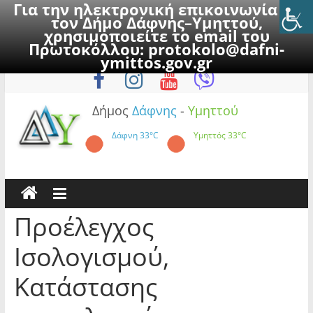
Για την ηλεκτρονική επικοινωνία με
τον Δήμο Δάφνης–Υμηττού,
χρησιμοποιείτε το email του
Πρωτοκόλλου:
protokolo@dafni-
Skip
Σάββατο, 8 Αυγούστου 2026
ymittos.gov.gr
to
content
Δήμος
Δάφνης
-
Υμηττού
Δάφνη
33°C
Υμηττός
33°C
Προέλεγχος
Ισολογισμού,
Κατάστασης